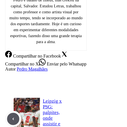
Pedro é baiano de Ilhéus, mas cresceu na
capital, Salvador. Estudou Letras, trabalhou
como professor e como artista visual por
muito tempo, tendo se incorporado ao mundo
dos esportes tardiamente. Hoje é um curioso
em experimentar diferentes modalidades
esportivas, fazendo disso uma grande terapia
para a alma.
Compartilhar
no Facebook
Compartilhar
no X
Enviar
pelo Whatsapp
Autor
Pedro Magalhães
Leipzig x
PSG:
palpites,
onde
assistir e