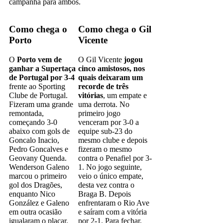
campanha para ambos.
Como chega o
Como chega o Gil
Porto
Vicente
O
Porto vem de
O Gil Vicente
jogou
ganhar a Supertaça
cinco amistosos, nos
de Portugal por 3-4
quais deixaram um
frente ao Sporting
recorde de três
Clube de Portugal.
vitórias
, um empate e
Fizeram uma grande
uma derrota. No
remontada,
primeiro jogo
começando 3-0
venceram por 3-0 a
abaixo com gols de
equipe sub-23 do
Goncalo Inacio,
mesmo clube e depois
Pedro Goncalves e
fizeram o mesmo
Geovany Quenda.
contra o Penafiel por 3-
Wenderson Galeno
1. No jogo seguinte,
marcou o primeiro
veio o único empate,
gol dos Dragões,
desta vez contra o
enquanto Nico
Braga B. Depois
González e Galeno
enfrentaram o Rio Ave
em outra ocasião
e saíram com a vitória
igualaram o placar.
por 2-1. Para fechar,