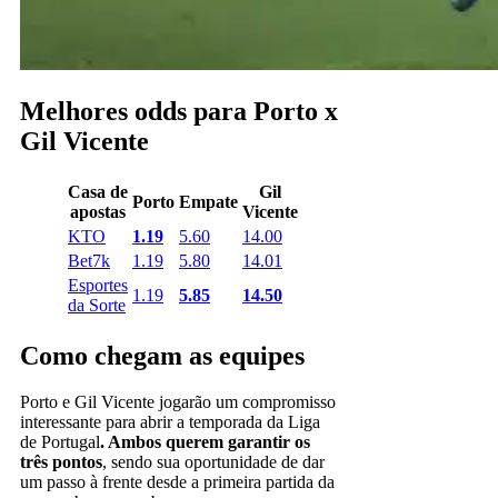
Melhores odds para Porto x
Gil Vicente
Casa de
Gil
Porto
Empate
apostas
Vicente
KTO
1.19
5.60
14.00
Bet7k
1.19
5.80
14.01
Esportes
1.19
5.85
14.50
da Sorte
Como chegam as equipes
Porto e Gil Vicente jogarão um compromisso
interessante para abrir a temporada da Liga
de Portugal
. Ambos querem garantir os
três pontos
, sendo sua oportunidade de dar
um passo à frente desde a primeira partida da