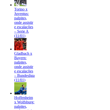
Torino x
Juventus:
palpites,
onde assistir
e escalações
– Serie A
(11/01)
Gladbach x
Bayern:
palpites,
onde assistir
e escalações
– Bundesliga
(11/01)
Hoffenheim
x Wolfsburg:
palpites,