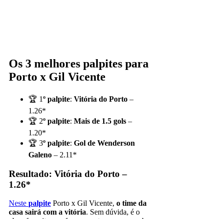
Os 3 melhores palpites para
Porto x Gil Vicente
🏆 1
º palpite
:
Vitória do Porto
–
1.26*
🏆 2
º palpite
:
Mais de 1.5 gols
–
1.20*
🏆 3
º palpite
:
Gol de Wenderson
Galeno
– 2.11*
Resultado: Vitória do Porto –
1.26*
Neste
palpite
Porto x Gil Vicente,
o time da
casa sairá com a vitória
. Sem dúvida, é o