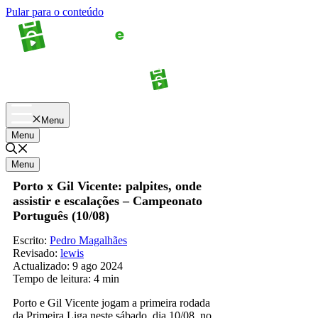
Pular para o conteúdo
Apostas
Palpites
Menu
Menu
Menu
Porto x Gil Vicente: palpites, onde
assistir e escalações – Campeonato
Português (10/08)
Escrito:
Pedro Magalhães
Revisado:
lewis
Actualizado:
9 ago 2024
Tempo de leitura:
4 min
Porto e Gil Vicente jogam a primeira rodada
da Primeira Liga neste sábado, dia 10/08, no