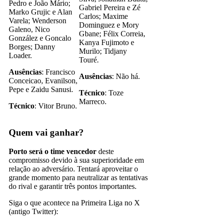
Pedro e João Mário;
Gabriel Pereira e Zé
Marko Grujic e Alan
Carlos; Maxime
Varela; Wenderson
Dominguez e Mory
Galeno, Nico
Gbane; Félix Correia,
González e Goncalo
Kanya Fujimoto e
Borges; Danny
Murilo; Tidjany
Loader.
Touré.
Ausências
: Francisco
Ausências
: Não há.
Conceicao, Evanilson,
Pepe e Zaidu Sanusi.
Técnico
: Toze
Marreco.
Técnico
: Vitor Bruno.
Quem vai ganhar?
Porto será o time vencedor
deste
compromisso devido à sua superioridade em
relação ao adversário. Tentará aproveitar o
grande momento para neutralizar as tentativas
do rival e garantir três pontos importantes.
Siga o que acontece na Primeira Liga no X
(antigo Twitter):