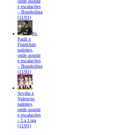
onde assistir
e escalações
– Bundesliga
(11/01)
St.
Pauli x
Frankfurt:
palpites,
onde assistir
e escalações
– Bundesliga
(11/01)
Sevilla x
Valencia:
palpites,
onde assistir
e escalações
– La Liga
(11/01)