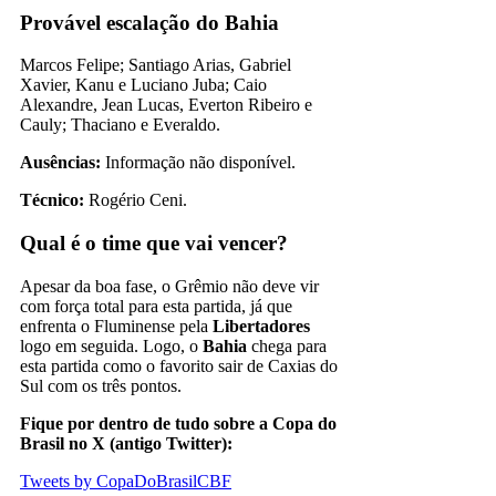
Provável escalação do Bahia
Marcos Felipe; Santiago Arias, Gabriel
Xavier, Kanu e Luciano Juba; Caio
Alexandre, Jean Lucas, Everton Ribeiro e
Cauly; Thaciano e Everaldo.
Ausências:
Informação não disponível.
Técnico:
Rogério Ceni.
Qual é o time que vai vencer?
Apesar da boa fase, o Grêmio não deve vir
com força total para esta partida, já que
enfrenta o Fluminense pela
Libertadores
logo em seguida. Logo, o
Bahia
chega para
esta partida como o favorito sair de Caxias do
Sul com os três pontos.
Fique por dentro de tudo sobre a Copa do
Brasil no X (antigo Twitter):
Tweets by CopaDoBrasilCBF