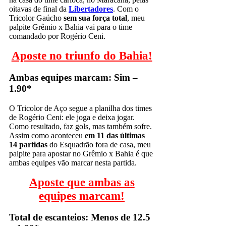
oitavas de final da
Libertadores
. Com o
Tricolor Gaúcho
sem sua força total
, meu
palpite Grêmio x Bahia vai para o time
comandado por Rogério Ceni.
Aposte no triunfo do Bahia!
Ambas equipes marcam: Sim –
1.90*
O Tricolor de Aço segue a planilha dos times
de Rogério Ceni: ele joga e deixa jogar.
Como resultado, faz gols, mas também sofre.
Assim como aconteceu
em 11 das últimas
14 partidas
do Esquadrão fora de casa, meu
palpite para apostar no Grêmio x Bahia é que
ambas equipes vão marcar nesta partida.
Aposte que ambas as
equipes marcam!
Total de escanteios: Menos de 12.5