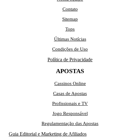
Contato
Sitemap
Tops
Últimas Notícias
Condições de Uso
Política de Privacidade
APOSTAS
Cassinos Online
Casas de Apostas
Profissionais e TV
Jogo Responsável
Regulamentação das Apostas
Guia Editorial e Marketing de Afiliados