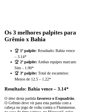
Os 3 melhores palpites para
Grêmio x Bahia
🏆
1º palpite
: Resultado: Bahia vence
– 3.14*
🏆
2º palpite:
Ambas equipes marcam:
Sim – 1.90*
🏆
3º palpite:
Total de escanteios:
Menos de 12.5 – 1.22*
Resultado: Bahia vence – 3.14*
O
time
desta partida
favorece o
Esquadrão
.
O Grêmio deve vir para esta partida com a
cabeça no jogo de volta contra o Fluminense,
na casa do time carioca, no Maracanã, pelas