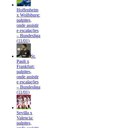
Hoffenheim
x Wolfsburg:
palpites,
onde assistir
e escalações
– Bundesliga
(11/01)
St.
Pauli x
Frankfurt:
palpites,
onde assistir
e escalações
– Bundesliga
(11/01)
Sevilla x
Valencia:
palpites,