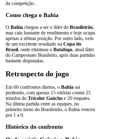
da competição.
Como chega o Bahia
O
Bahia
chegou a ser o líder do
Brasileirão
,
mas caiu bastante de rendimento e hoje ocupa
apenas a sétima posição. Por outro lado, vem
de um excelente resultado na
Copa do
Brasil
, onde eliminou o
Botafogo
, atual líder
do Campeonato Brasileiro, após duas partidas
bastante disputadas.
Retrospecto do jogo
Em 60 confrontos diretos, o
Bahia
sai
perdendo, com apenas 15 vitórias contra 25
triunfos do
Tricolor Gaúcho
e 20 empates.
Na última partida entre as equipes, no
primeiro turno do Brasileirão, o Bahia venceu
por 1 a 0.
Histórico do confronto