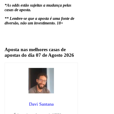
*As odds estão sujeitas a mudança pelas
casas de aposta.
** Lembre-se que a aposta é uma fonte de
diversão, não um investimento. 18+
Esporte Clube Bahia
Gremio
Aposta nas melhores casas de
apostas do dia 07 de Agosto 2026
Davi Santana