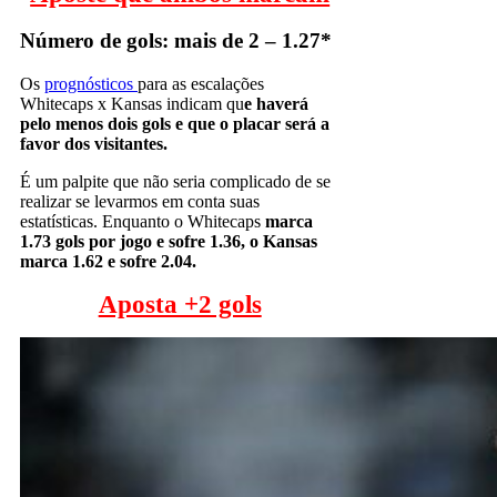
Número de gols: mais de 2 – 1.27*
Os
prognósticos
para as escalações
Whitecaps x Kansas indicam qu
e haverá
pelo menos dois gols e que o placar será a
favor dos visitantes.
É um palpite que não seria complicado de se
realizar se levarmos em conta suas
estatísticas. Enquanto o Whitecaps
marca
1.73 gols por jogo e sofre 1.36, o Kansas
marca 1.62 e sofre 2.04.
Aposta +2 gols