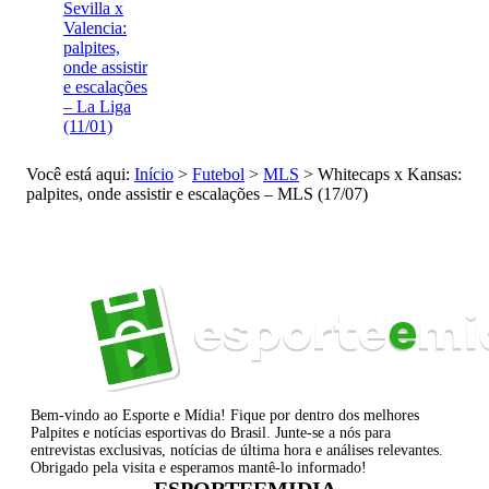
Sevilla x
Valencia:
palpites,
onde assistir
e escalações
– La Liga
(11/01)
Você está aqui:
Início
>
Futebol
>
MLS
>
Whitecaps x Kansas:
palpites, onde assistir e escalações – MLS (17/07)
Bem-vindo ao Esporte e Mídia! Fique por dentro dos melhores
Palpites e notícias esportivas do Brasil. Junte-se a nós para
entrevistas exclusivas, notícias de última hora e análises relevantes.
Obrigado pela visita e esperamos mantê-lo informado!
ESPORTEEMIDIA