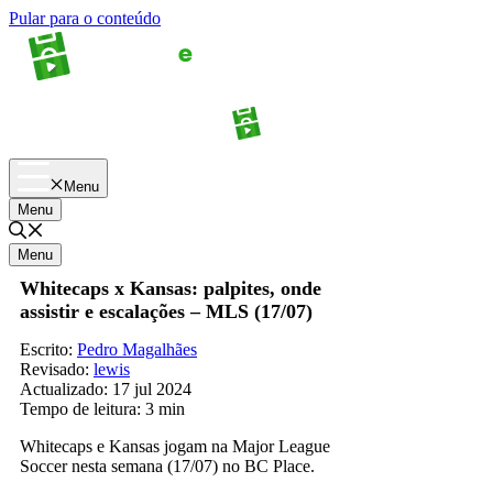
Pular para o conteúdo
Apostas
Palpites
Menu
Menu
Menu
Whitecaps x Kansas: palpites, onde
assistir e escalações – MLS (17/07)
Escrito:
Pedro Magalhães
Revisado:
lewis
Actualizado:
17 jul 2024
Tempo de leitura:
3 min
Whitecaps e Kansas jogam na Major League
Soccer nesta semana (17/07) no BC Place.