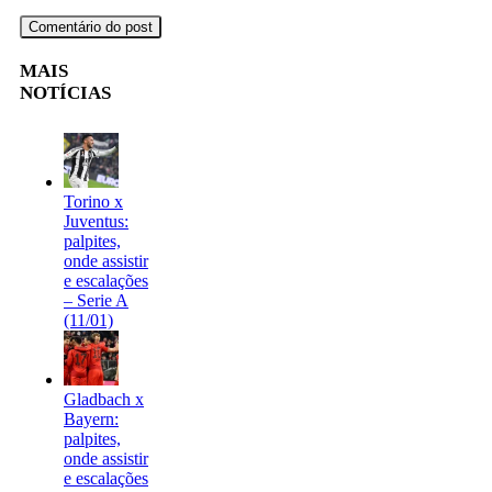
MAIS
NOTÍCIAS
Torino x
Juventus:
palpites,
onde assistir
e escalações
– Serie A
(11/01)
Gladbach x
Bayern:
palpites,
onde assistir
e escalações