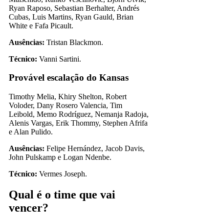
Ryan Raposo, Sebastian Berhalter, Andrés
Cubas, Luis Martins, Ryan Gauld, Brian
White e Fafa Picault.
Ausências:
Tristan Blackmon.
Técnico:
Vanni Sartini.
Provável escalação do Kansas
Timothy Melia, Khiry Shelton, Robert
Voloder, Dany Rosero Valencia, Tim
Leibold, Memo Rodríguez, Nemanja Radoja,
Alenis Vargas, Erik Thommy, Stephen Afrifa
e Alan Pulido.
Ausências:
Felipe Hernández, Jacob Davis,
John Pulskamp e Logan Ndenbe.
Técnico:
Vermes Joseph.
Qual é o time que vai
vencer?