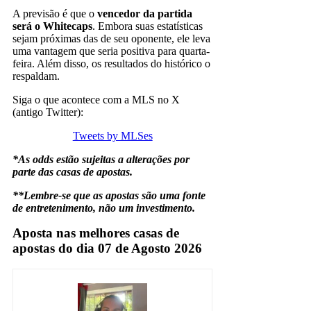
A previsão é que o
vencedor da partida
será o Whitecaps
. Embora suas estatísticas
sejam próximas das de seu oponente, ele leva
uma vantagem que seria positiva para quarta-
feira. Além disso, os resultados do histórico o
respaldam.
Siga o que acontece com a MLS no X
(antigo Twitter):
Tweets by MLSes
*As odds estão sujeitas a alterações por
parte das casas de apostas.
**Lembre-se que as apostas são uma fonte
de entretenimento, não um investimento.
Aposta nas melhores casas de
apostas do dia 07 de Agosto 2026