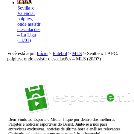
Sevilla x
Valencia:
palpites,
onde assistir
e escalações
– La Liga
(11/01)
Você está aqui:
Início
>
Futebol
>
MLS
>
Seattle x LAFC:
palpites, onde assistir e escalações – MLS (20/07)
Bem-vindo ao Esporte e Mídia! Fique por dentro dos melhores
Palpites e notícias esportivas do Brasil. Junte-se a nós para
entrevistas exclusivas, notícias de última hora e análises relevantes.
Obrigado pela visita e esperamos mantê-lo informado!