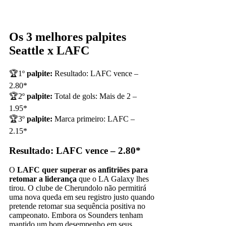
Os 3 melhores palpites
Seattle x LAFC
🏆1º
palpite:
Resultado: LAFC vence –
2.80*
🏆2º
palpite:
Total de gols: Mais de 2 –
1.95*
🏆3º
palpite:
Marca primeiro: LAFC –
2.15*
Resultado: LAFC vence – 2.80*
O
LAFC quer superar os anfitriões para
retomar a liderança
que o LA Galaxy lhes
tirou. O clube de Cherundolo não permitirá
uma nova queda em seu registro justo quando
pretende retomar sua sequência positiva no
campeonato. Embora os Sounders tenham
mantido um bom desempenho em seus