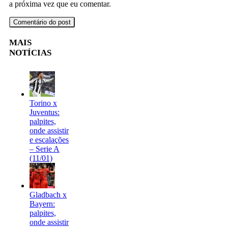
a próxima vez que eu comentar.
MAIS
NOTÍCIAS
Torino x
Juventus:
palpites,
onde assistir
e escalações
– Serie A
(11/01)
Gladbach x
Bayern:
palpites,
onde assistir