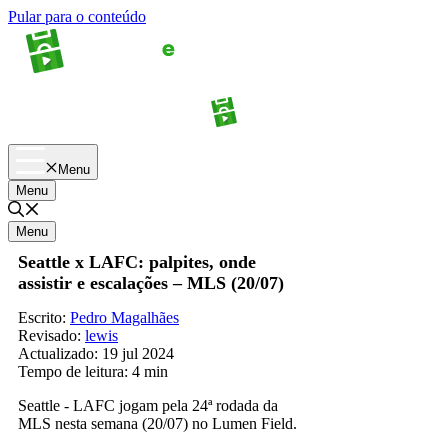
Pular para o conteúdo
Apostas
Palpites
Menu
Menu
Menu
Seattle x LAFC: palpites, onde
assistir e escalações – MLS (20/07)
Escrito:
Pedro Magalhães
Revisado:
lewis
Actualizado:
19 jul 2024
Tempo de leitura:
4 min
Seattle - LAFC jogam pela 24ª rodada da
MLS nesta semana (20/07) no Lumen Field.