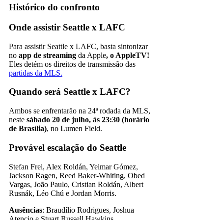
Histórico do confronto
Onde assistir Seattle x LAFC
Para assistir Seattle x LAFC, basta sintonizar
no
app de streaming
da Apple
, o AppleTV!
Eles detém os direitos de transmissão das
partidas da MLS.
Quando será Seattle x LAFC?
Ambos se enfrentarão na 24ª rodada da MLS,
neste
sábado 20 de julho, às 23:30 (horário
de Brasília)
, no Lumen Field.
Provável escalação do Seattle
Stefan Frei, Alex Roldán, Yeimar Gómez,
Jackson Ragen, Reed Baker-Whiting, Obed
Vargas, João Paulo, Cristian Roldán, Albert
Rusnák, Léo Chú e Jordan Morris.
Ausências
: Braudílio Rodrigues, Joshua
Atencio e Stuart Russell Hawkins.