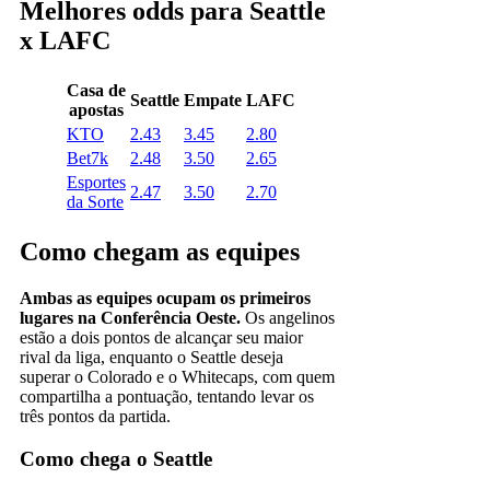
Melhores odds para Seattle
x LAFC
Casa de
Seattle
Empate
LAFC
apostas
KTO
2.43
3.45
2.80
Bet7k
2.48
3.50
2.65
Esportes
2.47
3.50
2.70
da Sorte
Como chegam as equipes
Ambas as equipes ocupam os primeiros
lugares na Conferência Oeste.
Os angelinos
estão a dois pontos de alcançar seu maior
rival da liga, enquanto o Seattle deseja
superar o Colorado e o Whitecaps, com quem
compartilha a pontuação, tentando levar os
três pontos da partida.
Como chega o Seattle