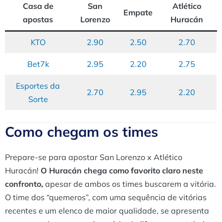
Casa de
San
Atlético
Empate
apostas
Lorenzo
Huracán
KTO
2.90
2.50
2.70
Bet7k
2.95
2.20
2.75
Esportes da
2.70
2.95
2.20
Sorte
Como chegam os times
Prepare-se para apostar San Lorenzo x Atlético
Huracán!
O Huracán chega como favorito claro neste
confronto,
apesar de ambos os times buscarem a vitória.
O time dos “quemeros”, com uma sequência de vitórias
recentes e um elenco de maior qualidade, se apresenta