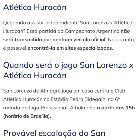
Atlético Huracán
Querendo assistir Independiente San Lorenzo x Atlético
Huracán? Essa partida do Campeonato Argentino
não
será transmitida
por nenhum veículo oficial.
No entanto,
é possível
encontrá-la em sites especializados.
Quando será o jogo San Lorenzo x
Atlético Huracán
San Lorenzo de Almagro joga em casa contra o Club
Atlético Huracán no Estádio Pedro Bidegaín, na 6ª
rodada da Liga Profissional. A bola rola
a partir das 15h
(horário de Brasília).
Provável escalação do San