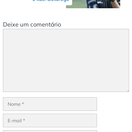
Deixe um comentário
Comentário
Nome
E-
mail