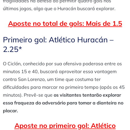
fragilidades na defesa ao permitir quatro gols nos
últimos jogos, algo que o Huracán buscará explorar.
Aposte no total de gols: Mais de 1.5
Primeiro gol: Atlético Huracán –
2.25*
O Ciclón, conhecido por sua ofensiva poderosa entre os
minutos 15 e 40, buscará aproveitar essa vantagem
contra San Lorenzo, um time que costuma ter
dificuldades para marcar no primeiro tempo (após os 45
minutos). Prevê-se que
os visitantes tentarão explorar
essa fraqueza do adversário para tomar a dianteira no
placar.
Aposte no primeiro gol: Atlético