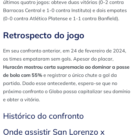
últimos quatro jogos: obteve duas vitórias (0-2 contra
Barracas Central e 1-0 contra Instituto) e dois empates
(0-0 contra Atlético Platense e 1-1 contra Banfield).
Retrospecto do jogo
Em seu confronto anterior, em 24 de fevereiro de 2024,
os times empataram sem gols. Apesar do placar,
Huracán mostrou certa supremacia ao dominar a posse
de bola com 55%
e registrar o único chute a gol da
partida. Dado esse antecedente, espera-se que no
próximo confronto o Globo possa capitalizar seu domínio
e obter a vitória.
Histórico do confronto
Onde assistir San Lorenzo x