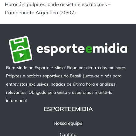
Huracán: palpites, onde assistir e escalações –
Campeonato Argentino (20/07)
Bem-vindo ao Esporte e Mídia! Fique por dentro dos melhores
Palpites e notícias esportivas do Brasil. Junte-se a nós para
entrevistas exclusivas, notícias de última hora e análises
relevantes. Obrigado pela visita e esperamos mantê-lo
informado!
ESPORTEEMIDIA
Nossa equipe
Contato