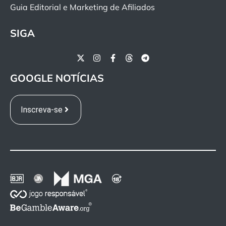
Guia Editorial e Marketing de Afiliados
SIGA
GOOGLE NOTÍCIAS
Inscreva-se