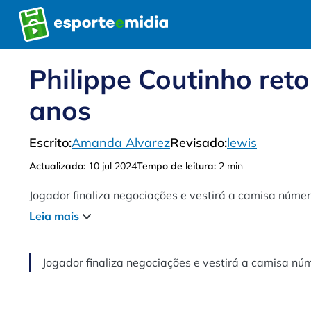
Pular
para
o
conteúdo
Philippe Coutinho ret
anos
Escrito:
Amanda Alvarez
Revisado:
lewis
Actualizado:
10 jul 2024
Tempo de leitura:
2 min
Jogador finaliza negociações e vestirá a camisa númer
Leia mais
Jogador finaliza negociações e vestirá a camisa nú