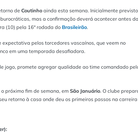
etorno de
Coutinho
ainda esta semana. Inicialmente previsto
es burocráticas, mas a confirmação deverá acontecer antes d
ira (10) pela 16ª rodada do
Brasileirão
.
expectativa pelos torcedores vascaínos, que veem no
elenco em uma temporada desafiadora.
o de jogo, promete agregar qualidade ao time comandado pel
a o próximo fim de semana, em
São Januário
. O clube prepar
seu retorno à casa onde deu os primeiros passos na carreira
r):