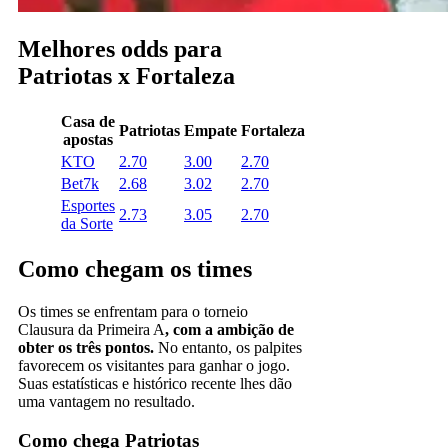
Melhores odds para
Patriotas x Fortaleza
Casa de
Patriotas
Empate
Fortaleza
apostas
KTO
2.70
3.00
2.70
Bet7k
2.68
3.02
2.70
Esportes
2.73
3.05
2.70
da Sorte
Como chegam os times
Os times se enfrentam para o torneio
Clausura da Primeira A
, com a ambição de
obter os três pontos.
No entanto, os palpites
favorecem os visitantes para ganhar o jogo.
Suas estatísticas e histórico recente lhes dão
uma vantagem no resultado.
Como chega Patriotas