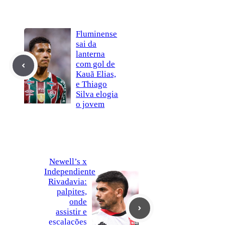
Fluminense
sai da
lanterna
com gol de
Kauã Elias,
e Thiago
Silva elogia
o jovem
Newell’s x
Independiente
Rivadavia:
palpites,
onde
assistir e
escalações