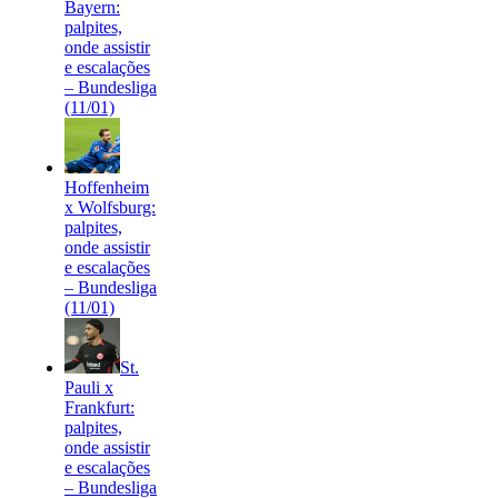
Bayern:
palpites,
onde assistir
e escalações
– Bundesliga
(11/01)
Hoffenheim
x Wolfsburg:
palpites,
onde assistir
e escalações
– Bundesliga
(11/01)
St.
Pauli x
Frankfurt:
palpites,
onde assistir
e escalações
– Bundesliga