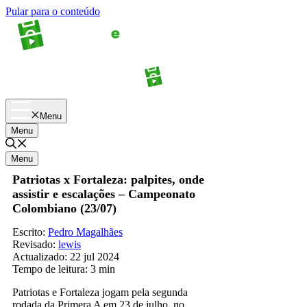
Pular para o conteúdo
Apostas
Palpites
Menu
Menu
Menu
Patriotas x Fortaleza: palpites, onde
assistir e escalações – Campeonato
Colombiano (23/07)
Escrito:
Pedro Magalhães
Revisado:
lewis
Actualizado:
22 jul 2024
Tempo de leitura:
3 min
Patriotas e Fortaleza jogam pela segunda
rodada da Primera A em 23 de julho, no