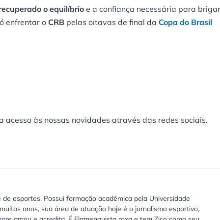
recuperado o equilíbrio
e a confiança necessária para briga
ó enfrentar o
CRB
pelas oitavas de final da
Copa do Brasil
a acesso às nossas novidades através das redes sociais.
te de esportes. Possui formação acadêmica pela Universidade
muitos anos, sua área de atuação hoje é o jornalismo esportivo,
pre amou e acredita. É Flamenguista roxa e tem Zico como seu