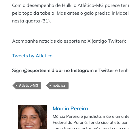
Com o desempenho de Hulk, o Atlético-MG parece ter
pelo topo da tabela. Mas antes o galo precisa ir Macei
nesta quarta (31).
Acompanhe notícias do esporte no X (antigo Twitter):
Tweets by Atletico
Siga
@esporteemidiabr no Instagram e Twitter
e tenh
Atlético-MG
noticias
Márcia Pereira
Márcia Pereira é jornalista, mãe e aman
Federal do Paraná. Tendo sido atleta por 
como forma de estar próxima do que sem