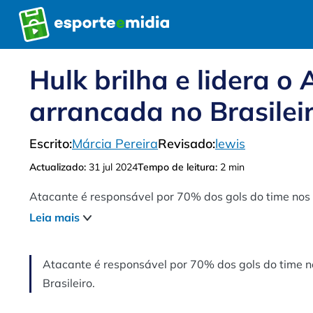
Pular
para
o
conteúdo
Hulk brilha e lidera o
arrancada no Brasilei
Escrito:
Márcia Pereira
Revisado:
lewis
Actualizado:
31 jul 2024
Tempo de leitura:
2 min
Atacante é responsável por 70% dos gols do time nos ú
Leia mais
Atacante é responsável por 70% dos gols do time no
Brasileiro.