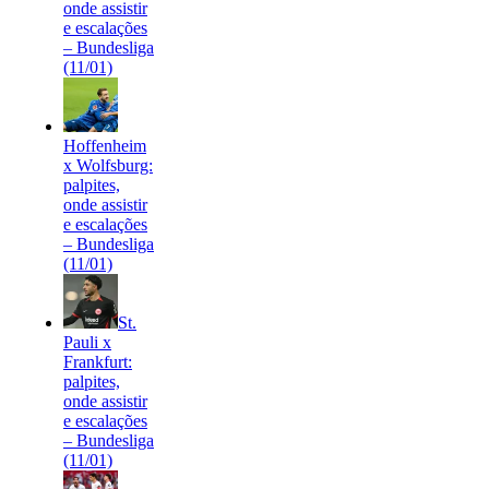
onde assistir
e escalações
– Bundesliga
(11/01)
Hoffenheim
x Wolfsburg:
palpites,
onde assistir
e escalações
– Bundesliga
(11/01)
St.
Pauli x
Frankfurt:
palpites,
onde assistir
e escalações
– Bundesliga
(11/01)