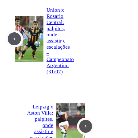
Union x
Rosario
Central:
palpites,
onde
assistir e
escalações
–
Campeonato
Argentino
(31/07)
Leipzig x
Aston Villa:
palpites,
onde
assistir e
escalações