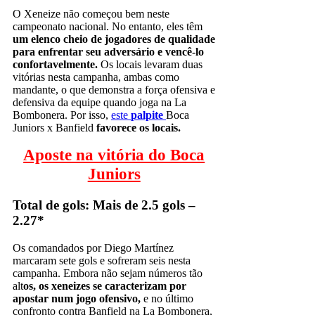
O Xeneize não começou bem neste
campeonato nacional. No entanto, eles têm
um elenco cheio de jogadores de qualidade
para enfrentar seu adversário e vencê-lo
confortavelmente.
Os locais levaram duas
vitórias nesta campanha, ambas como
mandante, o que demonstra a força ofensiva e
defensiva da equipe quando joga na La
Bombonera. Por isso,
este
palpite
Boca
Juniors x Banfield
favorece os locais.
Aposte na vitória do Boca
Juniors
Total de gols: Mais de 2.5 gols –
2.27*
Os comandados por Diego Martínez
marcaram sete gols e sofreram seis nesta
campanha. Embora não sejam números tão
alt
os, os xeneizes se caracterizam por
apostar num jogo ofensivo,
e no último
confronto contra Banfield na La Bombonera,