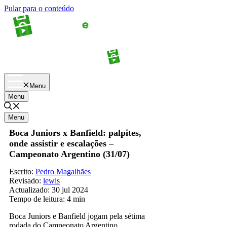
Pular para o conteúdo
Apostas
Palpites
Menu
Menu
Menu
Boca Juniors x Banfield: palpites,
onde assistir e escalações –
Campeonato Argentino (31/07)
Escrito:
Pedro Magalhães
Revisado:
lewis
Actualizado:
30 jul 2024
Tempo de leitura:
4 min
Boca Juniors e Banfield jogam pela sétima
rodada do Campeonato Argentino