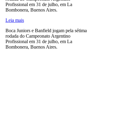
Profissional em 31 de julho, em La
Bombonera, Buenos Aires.
Leia mais
Boca Juniors e Banfield jogam pela sétima
rodada do Campeonato Argentino
Profissional em 31 de julho, em La
Bombonera, Buenos Aires.