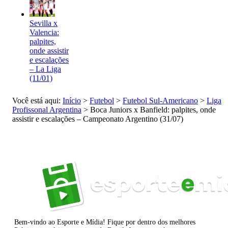
Sevilla x
Valencia:
palpites,
onde assistir
e escalações
– La Liga
(11/01)
Você está aqui:
Início
>
Futebol
>
Futebol Sul-Americano
>
Liga
Profissonal Argentina
>
Boca Juniors x Banfield: palpites, onde
assistir e escalações – Campeonato Argentino (31/07)
Bem-vindo ao Esporte e Mídia! Fique por dentro dos melhores