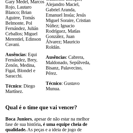
Gary Medel, Marcos
Alejandro Maciel,
Rojo, Lautaro
Gabriel Aranda,
Blanco; Brian
Emanuel Insúa; Jesús
Aguirre, Tomás
Miguel Soraire, Cristian
Belmonte, Pol
Núñez; Ignacio
Fernández, Julián
Rodríguez, Matías
Ceballos; Miguel
González, Juan
Merentiel, Edinson
Álvarez; Mauricio
Cavani.
Roldán.
Ausências
: Equi
Ausências
: Cabrera,
Fernández, Brey,
Maldonado, Sepúlveda,
Zenón, Medina,
Bisanz, Palavecino,
Figal, Blondel e
Pérez.
Saracchi.
Técnico
: Gustavo
Técnico
: Diego
Munua.
Martínez.
Qual é o time que vai vencer?
Boca Juniors
, apesar de não estar na melhor
fase de sua história
, é uma equipe cheia de
qualidade.
As peças e a ideia de jogo de