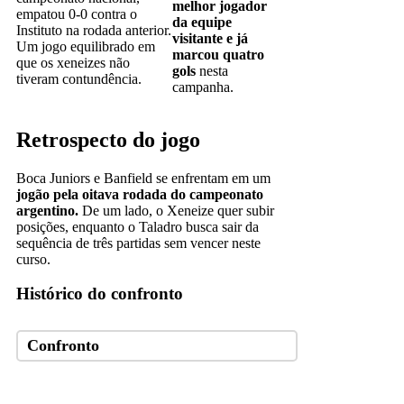
melhor jogador
empatou 0-0 contra o
da equipe
Instituto na rodada anterior.
visitante e já
Um jogo equilibrado em
marcou quatro
que os xeneizes não
gols
nesta
tiveram contundência.
campanha.
Retrospecto do jogo
Boca Juniors e Banfield se enfrentam em um
jogão pela oitava rodada do campeonato
argentino.
De um lado, o Xeneize quer subir
posições, enquanto o Taladro busca sair da
sequência de três partidas sem vencer neste
curso.
Histórico do confronto
Confronto