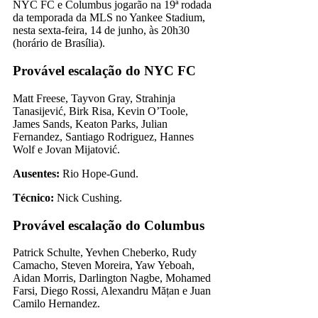
NYC FC e Columbus jogarão na 19ª rodada
da temporada da MLS no Yankee Stadium,
nesta sexta-feira, 14 de junho, às 20h30
(horário de Brasília).
Provável escalação do NYC FC
Matt Freese, Tayvon Gray, Strahinja
Tanasijević, Birk Risa, Kevin O’Toole,
James Sands, Keaton Parks, Julian
Fernandez, Santiago Rodriguez, Hannes
Wolf e Jovan Mijatović.
Ausentes:
Rio Hope-Gund.
Técnico:
Nick Cushing.
Provável escalação do Columbus
Patrick Schulte, Yevhen Cheberko, Rudy
Camacho, Steven Moreira, Yaw Yeboah,
Aidan Morris, Darlington Nagbe, Mohamed
Farsi, Diego Rossi, Alexandru Mățan e Juan
Camilo Hernandez.