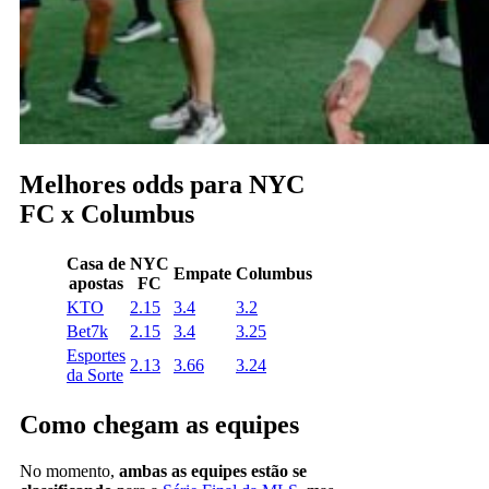
Melhores odds para NYC
FC x Columbus
Casa de
NYC
Empate
Columbus
apostas
FC
KTO
2.15
3.4
3.2
Bet7k
2.15
3.4
3.25
Esportes
2.13
3.66
3.24
da Sorte
Como chegam as equipes
No momento,
ambas as equipes estão se