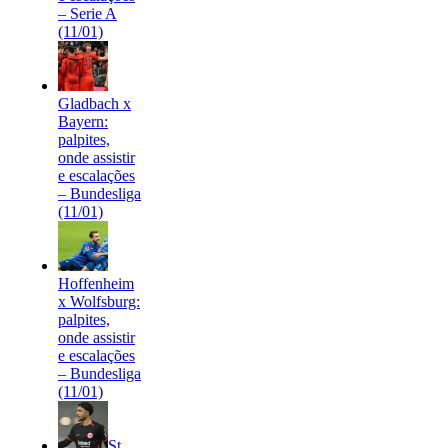
– Serie A
(11/01)
Gladbach x
Bayern:
palpites,
onde assistir
e escalações
– Bundesliga
(11/01)
Hoffenheim
x Wolfsburg:
palpites,
onde assistir
e escalações
– Bundesliga
(11/01)
St.