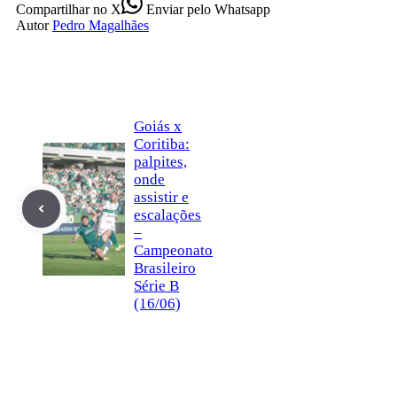
Compartilhar
no X
Enviar
pelo Whatsapp
Autor
Pedro Magalhães
Goiás x
Coritiba:
palpites,
onde
assistir e
escalações
–
Campeonato
Brasileiro
Série B
(16/06)