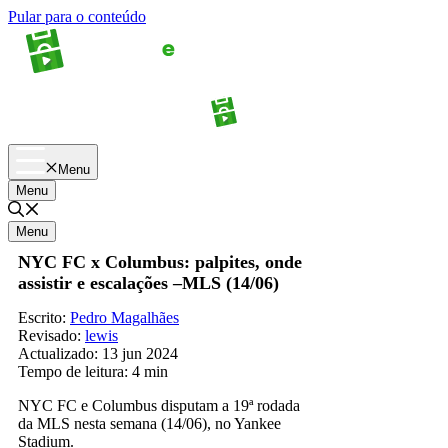
Pular para o conteúdo
Apostas
Palpites
Menu
Menu
Menu
NYC FC x Columbus: palpites, onde
assistir e escalações –MLS (14/06)
Escrito:
Pedro Magalhães
Revisado:
lewis
Actualizado:
13 jun 2024
Tempo de leitura:
4 min
NYC FC e Columbus disputam a 19ª rodada
da MLS nesta semana (14/06), no Yankee
Stadium.