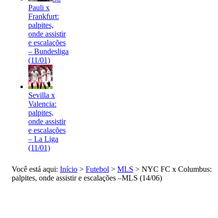
Pauli x
Frankfurt:
palpites,
onde assistir
e escalações
– Bundesliga
(11/01)
Sevilla x
Valencia:
palpites,
onde assistir
e escalações
– La Liga
(11/01)
Você está aqui:
Início
>
Futebol
>
MLS
>
NYC FC x Columbus:
palpites, onde assistir e escalações –MLS (14/06)