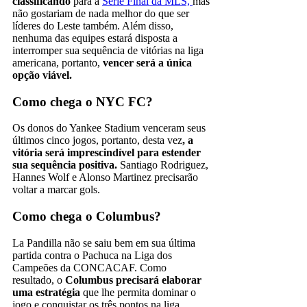
classificando
para a
Série Final da MLS,
mas
não gostariam de nada melhor do que ser
líderes do Leste também. Além disso,
nenhuma das equipes estará disposta a
interromper sua sequência de vitórias na liga
americana, portanto,
vencer será a única
opção viável.
Como chega o NYC FC?
Os donos do Yankee Stadium venceram seus
últimos cinco jogos, portanto, desta vez
, a
vitória será imprescindível para estender
sua sequência positiva.
Santiago Rodriguez,
Hannes Wolf e Alonso Martinez precisarão
voltar a marcar gols.
Como chega o Columbus?
La Pandilla não se saiu bem em sua última
partida contra o Pachuca na Liga dos
Campeões da CONCACAF. Como
resultado, o
Columbus precisará elaborar
uma estratégia
que lhe permita dominar o
jogo e conquistar os três pontos na liga.