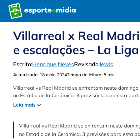
Pular
para
o
conteúdo
Villarreal x Real Madri
e escalações – La Liga
Escrito:
Henrique Neves
Revisado:
lewis
Actualizado:
18 maio 2024
Tempo de leitura:
5 min
Villarreal vs Real Madrid se enfrentam neste domingo,
no Estadio de la Cerámica. 3 previsões para esta part
Leia mais
Villarreal vs Real Madrid se enfrentam neste domin
no Estadio de la Cerámica. 3 previsões para esta pa