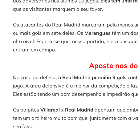
aos adversários nos últimos 10 jogos.
Eles têm uma mé
que os visitantes marquem a seu favor.
Os atacantes do Real Madrid marcaram pelo menos um
ou mais gols em sete deles. Os
Merengues
têm um dos
alto nível. Espera-se que, nessa partida, eles cons
entram em campo.
Aposte nos do
No caso da defesa,
o Real Madrid permitiu 9 gols cont
jogo. A área defensiva é a melhor da competição e faz 
Eles estão tendo um bom desempenho e impedirão que 
Os palpites
Villareal
x
Real Madrid
apontam que ambas 
tem um artilheiro muito bom que, juntamente com a va
seu favor.