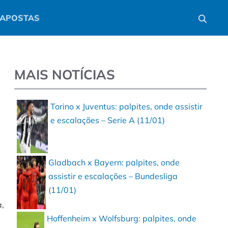
APOSTAS
MAIS NOTÍCIAS
Torino x Juventus: palpites, onde assistir
e escalações – Serie A (11/01)
Gladbach x Bayern: palpites, onde
assistir e escalações – Bundesliga
(11/01)
a,
Hoffenheim x Wolfsburg: palpites, onde