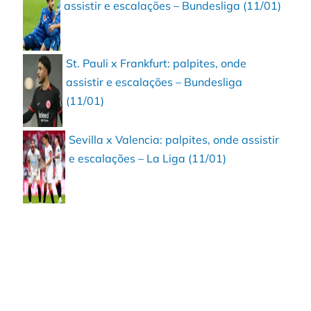
assistir e escalações – Bundesliga (11/01)
St. Pauli x Frankfurt: palpites, onde
assistir e escalações – Bundesliga
(11/01)
Sevilla x Valencia: palpites, onde assistir
e escalações – La Liga (11/01)