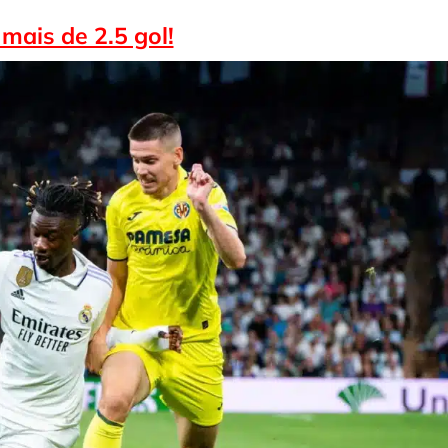
mais de 2.5 gol!