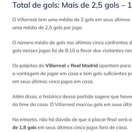
Total de gols: Mais de 2,5 gols – 
O Villarreal tem uma média de 2 gols em seus último
uma média de 2,5 gols por jogo.
O número médio de gols nos últimos cinco confrontos di
gols nesses jogos foi de 8:10 a favor dos visitantes ne
Os palpites do
Villarreal
x
Real Madrid
apontam para u
a vantagem de jogar em casa e tem gols suficientes p
em seus últimos cinco jogos em casa.
Além disso, o histórico dessa partida sugere que have
do time da casa. O Villarreal marcou gols em seus últ
No entanto, não há dúvida de que o placar final será a
de 1,8 gols
em seus últimos cinco jogos fora de casa.