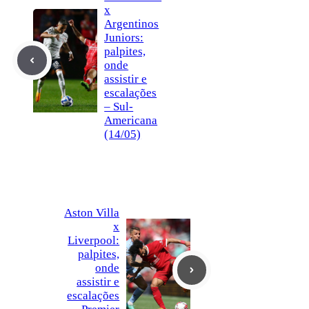
x
Argentinos
Juniors:
palpites,
onde
assistir e
escalações
– Sul-
Americana
(14/05)
Aston Villa
x
Liverpool:
palpites,
onde
assistir e
escalações