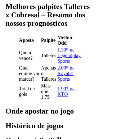
Melhores palpites Talleres
x Cobresal – Resumo dos
nossos prognósticos
Melhor
Aposta
Palpite
Odd
1.30* na
Quem
Talleres
Legendplay
vence?
Sports
Qual
Apenas
2.00* na
equipe vai
o
Royalist
marcar?
Talleres
Sports
Mais
Total de
1.90* na
que
gols
KTO
1.75
Onde apostar no jogo
Histórico de jogos