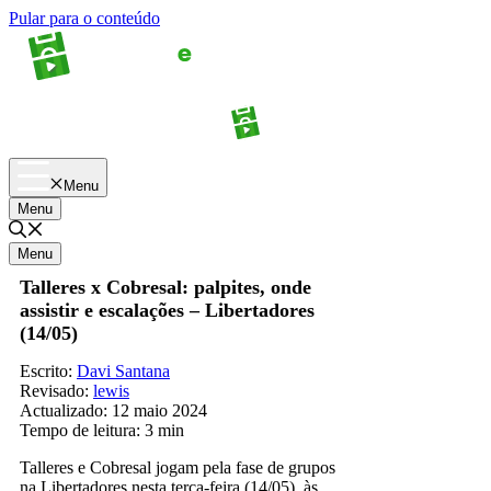
Pular para o conteúdo
Apostas
Palpites
Menu
Menu
Menu
Talleres x Cobresal: palpites, onde
assistir e escalações – Libertadores
(14/05)
Escrito:
Davi Santana
Revisado:
lewis
Actualizado:
12 maio 2024
Tempo de leitura:
3 min
Talleres e Cobresal jogam pela fase de grupos
na Libertadores nesta terça-feira (14/05), às