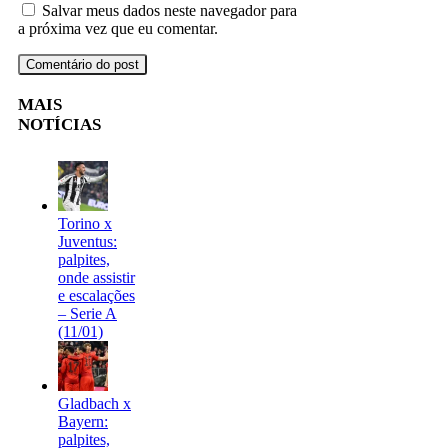
Salvar meus dados neste navegador para
a próxima vez que eu comentar.
MAIS
NOTÍCIAS
Torino x
Juventus:
palpites,
onde assistir
e escalações
– Serie A
(11/01)
Gladbach x
Bayern:
palpites,