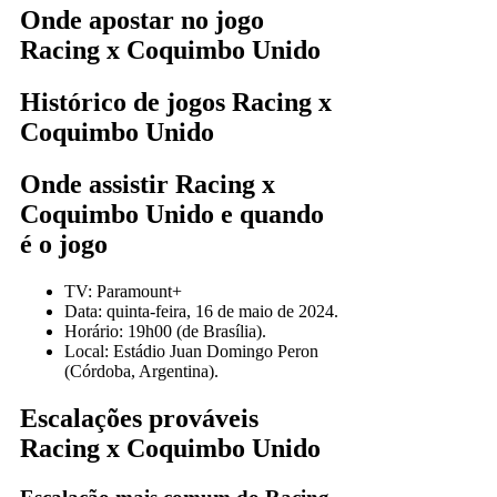
Onde apostar no jogo
Racing x Coquimbo Unido
Histórico de jogos Racing x
Coquimbo Unido
Onde assistir Racing x
Coquimbo Unido e quando
é o jogo
TV: Paramount+
Data: quinta-feira, 16 de maio de 2024.
Horário: 19h00 (de Brasília).
Local: Estádio Juan Domingo Peron
(Córdoba, Argentina).
Escalações prováveis
Racing x Coquimbo Unido