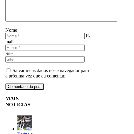
Nome
E-
mail
Site
Salvar meus dados neste navegador para
a próxima vez que eu comentar.
MAIS
NOTÍCIAS