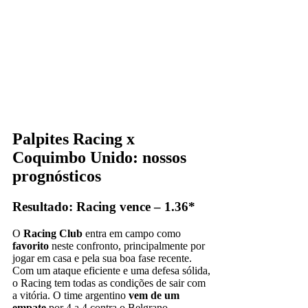
Palpites Racing x
Coquimbo Unido: nossos
prognósticos
Resultado: Racing vence – 1.36*
O
Racing Club
entra em campo como
favorito
neste confronto, principalmente por
jogar em casa e pela sua boa fase recente.
Com um ataque eficiente e uma defesa sólida,
o Racing tem todas as condições de sair com
a vitória. O time argentino
vem de um
empate
por 4 a 4 contra o Belgrano,