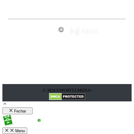
Inscreva-se
© 2024 ESPORTEEMIDIA•
Fechar
Menu