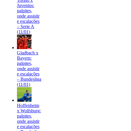
Torino x
Juventus:
palpites,
onde assistir
e escalações
– Serie A
(11/01)
Gladbach x
Bayern:
palpites,
onde assistir
e escalações
– Bundesliga
(11/01)
Hoffenheim
x Wolfsburg:
palpites,
onde assistir
e escalações