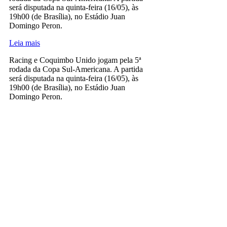
será disputada na quinta-feira (16/05), às
19h00 (de Brasília), no Estádio Juan
Domingo Peron.
Leia mais
Racing e Coquimbo Unido jogam pela 5ª
rodada da Copa Sul-Americana. A partida
será disputada na quinta-feira (16/05), às
19h00 (de Brasília), no Estádio Juan
Domingo Peron.