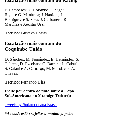
Escalação mais comum do Racing
F. Cambeses; N. Colombo, L. Sigali, G.
Rojas e G. Martirena; J. Nardoni, L.
Rodríguez e S. Sosa; J. Carbonero, R.
Martínez e Agustin Urzi.
Técnico:
Gustavo Costas.
Escalação mais comum do
Coquimbo Unido
D. Sánchez; M. Fernández, E. Hernández, S.
Cabrera, D. Escobar e C. Barrera; L. Cabral,
S. Galani e A. Camargo; M. Mundaca e A.
Chávez.
Técnico:
Fernando Díaz.
Fique por dentro de tudo sobre a Copa
Sul-Americana no X (antigo Twitter):
Tweets by Sudamericana Brasil
*As odds estão sujeitas a mudança pelas