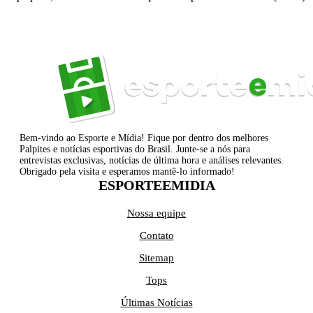
Bem-vindo ao Esporte e Mídia! Fique por dentro dos melhores
Palpites e notícias esportivas do Brasil. Junte-se a nós para
entrevistas exclusivas, notícias de última hora e análises relevantes.
Obrigado pela visita e esperamos mantê-lo informado!
ESPORTEEMIDIA
Nossa equipe
Contato
Sitemap
Tops
Últimas Notícias