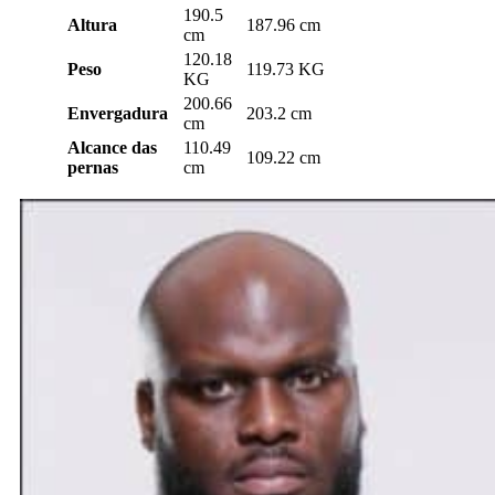
190.5
Altura
187.96 cm
cm
120.18
Peso
119.73 KG
KG
200.66
Envergadura
203.2 cm
cm
Alcance das
110.49
109.22 cm
pernas
cm