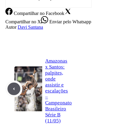
Compartilhar
no Facebook
Compartilhar
no X
Enviar
pelo Whatsapp
Autor
Davi Santana
Amazonas
x Santos:
palpites,
onde
assistir e
escalações
–
Campeonato
Brasileiro
Série B
(11/05)