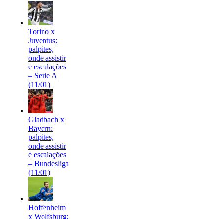
Torino x
Juventus:
palpites,
onde assistir
e escalações
– Serie A
(11/01)
Gladbach x
Bayern:
palpites,
onde assistir
e escalações
– Bundesliga
(11/01)
Hoffenheim
x Wolfsburg: