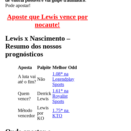
de vitória possível é via golpe traumático
.
Pode apostar!
Aposte que Lewis vence por
nocaute!
Lewis x Nascimento –
Resumo dos nossos
prognósticos
Aposta
Palpite
Melhor Odd
1.08* na
A luta vai
Não
Legendplay
até o fim?
Sports
1.61* na
Quem
Derrick
Royalist
vence?
Lewis
Sports
Lewis
Método
1.75* na
por
vencedor
KTO
KO