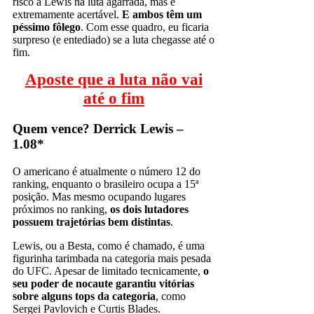
risco à Lewis na luta agarrada, mas é
extremamente acertável.
E ambos têm um
péssimo fôlego
. Com esse quadro, eu ficaria
surpreso (e entediado) se a luta chegasse até o
fim.
Aposte que a luta não vai
até o fim
Quem vence? Derrick Lewis –
1.08*
O americano é atualmente o número 12 do
ranking, enquanto o brasileiro ocupa a 15ª
posição. Mas mesmo ocupando lugares
próximos no ranking,
os dois lutadores
possuem trajetórias bem distintas
.
Lewis, ou a Besta, como é chamado, é uma
figurinha tarimbada na categoria mais pesada
do UFC. Apesar de limitado tecnicamente,
o
seu poder de nocaute garantiu vitórias
sobre alguns tops da categoria
, como
Sergei Pavlovich e Curtis Blades.