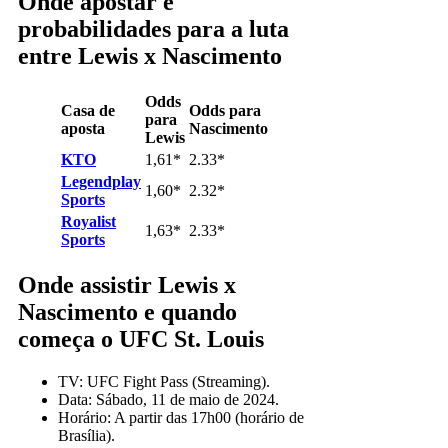
Onde apostar e
probabilidades para a luta
entre Lewis x Nascimento
Odds
Casa de
Odds para
para
aposta
Nascimento
Lewis
KTO
1,61*
2.33*
Legendplay
1,60*
2.32*
Sports
Royalist
1,63*
2.33*
Sports
Onde assistir Lewis x
Nascimento e quando
começa o UFC St. Louis
TV: UFC Fight Pass (Streaming).
Data: Sábado, 11 de maio de 2024.
Horário: A partir das 17h00 (horário de
Brasília).