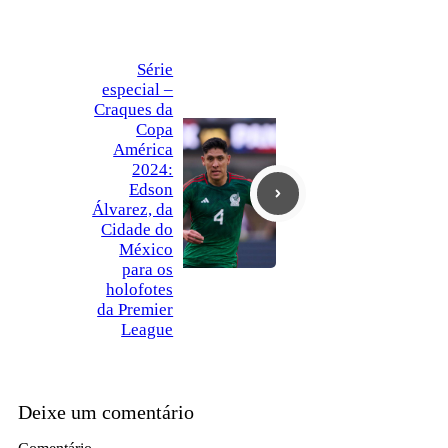
Série
especial –
Craques da
Copa
América
2024:
Edson
Álvarez, da
Cidade do
México
para os
holofotes
da Premier
League
Deixe um comentário