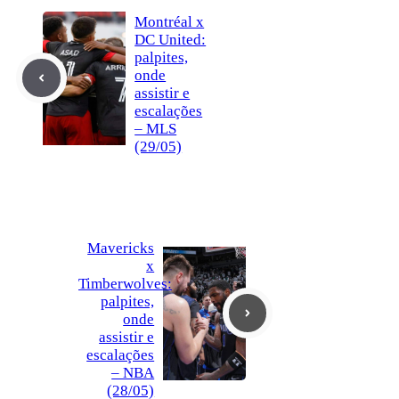
Montréal x
DC United:
palpites,
onde
assistir e
escalações
– MLS
(29/05)
Mavericks
x
Timberwolves:
palpites,
onde
assistir e
escalações
– NBA
(28/05)