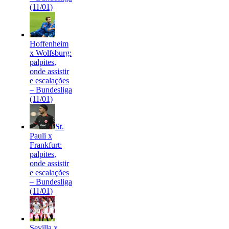
(11/01)
Hoffenheim
x Wolfsburg:
palpites,
onde assistir
e escalações
– Bundesliga
(11/01)
St.
Pauli x
Frankfurt:
palpites,
onde assistir
e escalações
– Bundesliga
(11/01)
Sevilla x