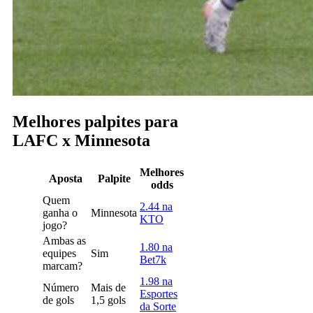
Melhores palpites para
LAFC x Minnesota
Melhores
Aposta
Palpite
odds
Quem
2.44 na
ganha o
Minnesota
KTO
jogo?
Ambas as
1.80 na
equipes
Sim
Bet7k
marcam?
1.98 na
Número
Mais de
Esportes
de gols
1,5 gols
da Sorte