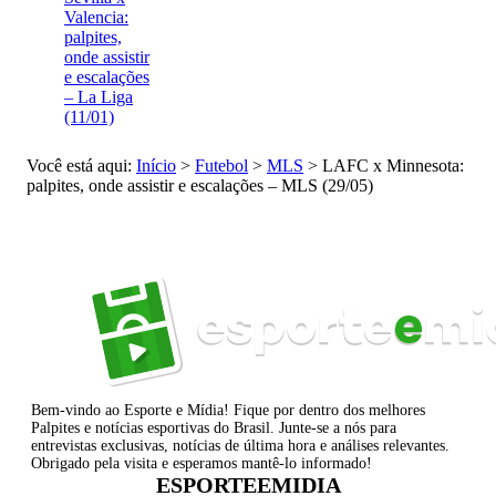
Valencia:
palpites,
onde assistir
e escalações
– La Liga
(11/01)
Você está aqui:
Início
>
Futebol
>
MLS
>
LAFC x Minnesota:
palpites, onde assistir e escalações – MLS (29/05)
Bem-vindo ao Esporte e Mídia! Fique por dentro dos melhores
Palpites e notícias esportivas do Brasil. Junte-se a nós para
entrevistas exclusivas, notícias de última hora e análises relevantes.
Obrigado pela visita e esperamos mantê-lo informado!
ESPORTEEMIDIA