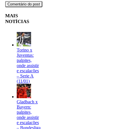
MAIS
NOTÍCIAS
Torino x
Juventus:
palpites,
onde assistir
e escalações
– Serie A
(11/01)
Gladbach x
Bayern:
palpites,
onde assistir
e escalações
– Bundesliga