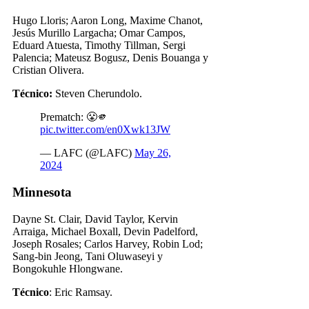
Hugo Lloris; Aaron Long, Maxime Chanot,
Jesús Murillo Largacha; Omar Campos,
Eduard Atuesta, Timothy Tillman, Sergi
Palencia; Mateusz Bogusz, Denis Bouanga y
Cristian Olivera.
Técnico:
Steven Cherundolo.
Prematch: 😤🫵
pic.twitter.com/en0Xwk13JW
— LAFC (@LAFC)
May 26,
2024
Minnesota
Dayne St. Clair, David Taylor, Kervin
Arraiga, Michael Boxall, Devin Padelford,
Joseph Rosales; Carlos Harvey, Robin Lod;
Sang-bin Jeong, Tani Oluwaseyi y
Bongokuhle Hlongwane.
Técnico
: Eric Ramsay.