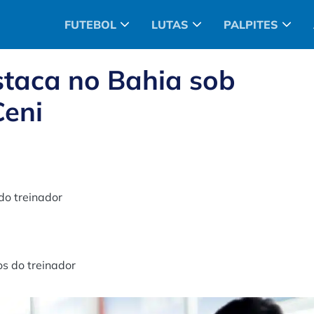
FUTEBOL
LUTAS
PALPITES
staca no Bahia sob
Ceni
do treinador
os do treinador