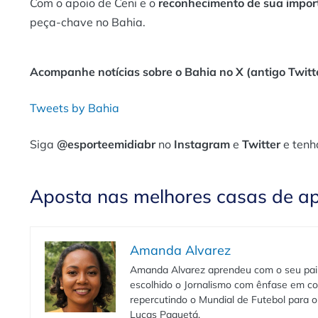
Com o apoio de Ceni e o
reconhecimento de sua impor
peça-chave no Bahia.
Acompanhe notícias sobre o Bahia no X (antigo Twitte
Tweets by Bahia
Siga
@esporteemidiabr
no
Instagram
e
Twitter
e tenh
Aposta nas melhores casas de a
Amanda Alvarez
Amanda Alvarez aprendeu com o seu pai to
escolhido o Jornalismo com ênfase em co
repercutindo o Mundial de Futebol para o 
Lucas Paquetá.