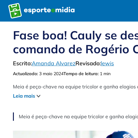
Pular
para
o
conteúdo
Fase boa! Cauly se de
comando de Rogério 
Escrito:
Amanda Alvarez
Revisado:
lewis
Actualizado:
3 maio 2024
Tempo de leitura:
1 min
Meia é peça-chave na equipe tricolor e ganha elogios 
Leia mais
Meia é peça-chave na equipe tricolor e ganha elogi