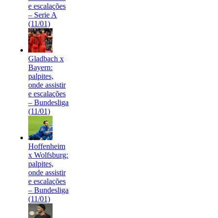
e escalações
– Serie A
(11/01)
Gladbach x
Bayern:
palpites,
onde assistir
e escalações
– Bundesliga
(11/01)
Hoffenheim
x Wolfsburg:
palpites,
onde assistir
e escalações
– Bundesliga
(11/01)