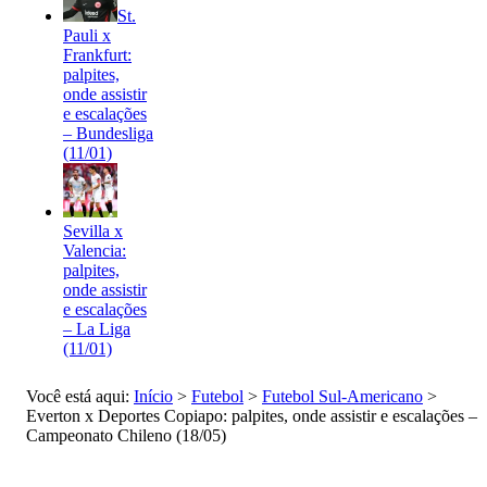
St.
Pauli x
Frankfurt:
palpites,
onde assistir
e escalações
– Bundesliga
(11/01)
Sevilla x
Valencia:
palpites,
onde assistir
e escalações
– La Liga
(11/01)
Você está aqui:
Início
>
Futebol
>
Futebol Sul-Americano
>
Everton x Deportes Copiapo: palpites, onde assistir e escalações –
Campeonato Chileno (18/05)