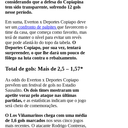
considerando que a defesa do Copiapina
tem sido transparente, sofrendo 12 gols
nesse período.
Em suma, Everton x Deportes Copiapo deve
ser um
confronto de palpites
que favorecem o
time da casa, que começa como favorito, mas
terá de manter o nível para evitar um revés
que pode afastá-lo do topo da tabela.
O
Deportes Copiapo, por sua vez, tentará
surpreender, o que lhe dará um pouco de
fôlego na luta contra o rebaixamento.
Total de gols: Mais de 2,5 – 1,57*
As odds do Everton x Deportes Copiapo
prevêem um festival de gols no Estadio
Sausalito.
Os dois times mostraram um
apetite voraz pelo ataque nas últimas
partidas,
e as estatísticas indicam que o jogo
será cheio de comemorações.
O Los Viñamarinos chega com uma média
de 1,6 gols marcados
nos seus cinco jogos
mais recentes. O atacante Rodrigo Contreras,