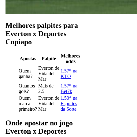
Melhores palpites para
Everton x Deportes
Copiapo
Melhores
Apostas
Palpite
odds
Everton de
Quem
1.57* na
Viña del
ganha?
KTO
Mar
Quantos
Mais de
1.57* na
gols?
2,5
Bet7k
Quem
Everton de
1.50* na
marca
Viña del
Esportes
primeiro?
Mar
da Sorte
Onde apostar no jogo
Everton x Deportes