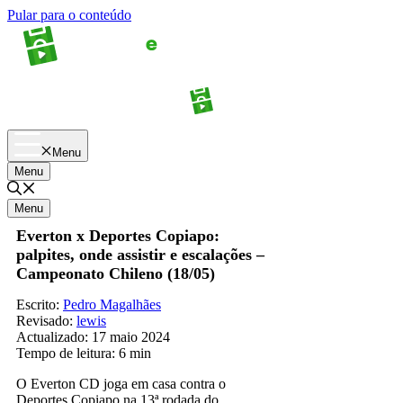
Pular para o conteúdo
Apostas
Palpites
Menu
Menu
Menu
Everton x Deportes Copiapo:
palpites, onde assistir e escalações –
Campeonato Chileno (18/05)
Escrito:
Pedro Magalhães
Revisado:
lewis
Actualizado:
17 maio 2024
Tempo de leitura:
6 min
O Everton CD joga em casa contra o
Deportes Copiapo na 13ª rodada do