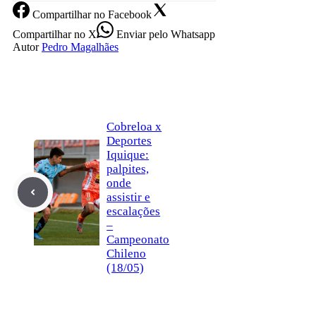
Compartilhar
no Facebook
Compartilhar
no X
Enviar
pelo Whatsapp
Autor
Pedro Magalhães
Cobreloa x
Deportes
Iquique:
palpites,
onde
assistir e
escalações
–
Campeonato
Chileno
(18/05)