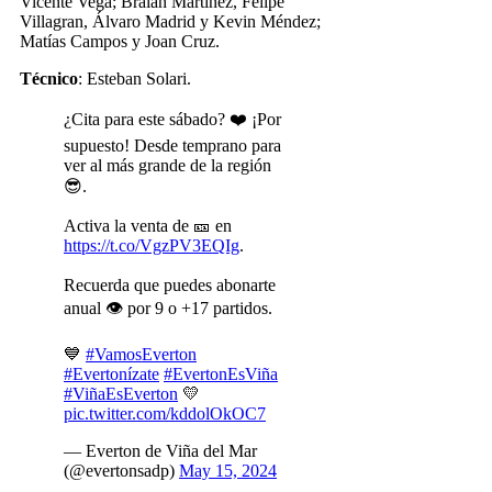
Vicente Vega; Braian Martínez, Felipe
Villagran, Álvaro Madrid y Kevin Méndez;
Matías Campos y Joan Cruz.
Técnico
: Esteban Solari.
¿Cita para este sábado? ❤️ ¡Por
supuesto! Desde temprano para
ver al más grande de la región
😎.
Activa la venta de 🎫 en
https://t.co/VgzPV3EQIg
.
Recuerda que puedes abonarte
anual 👁 por 9 o +17 partidos.
💙
#VamosEverton
#Evertonízate
#EvertonEsViña
#ViñaEsEverton
💛
pic.twitter.com/kddolOkOC7
— Everton de Viña del Mar
(@evertonsadp)
May 15, 2024