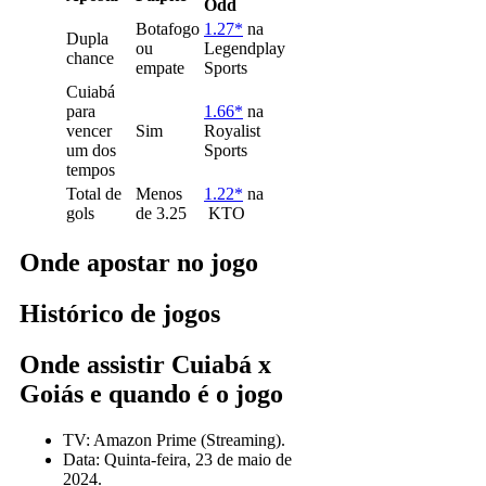
Odd
Botafogo
1.27*
na
Dupla
ou
Legendplay
chance
empate
Sports
Cuiabá
para
1.66*
na
vencer
Sim
Royalist
um dos
Sports
tempos
Total de
Menos
1.22*
na
gols
de 3.25
KTO
Onde apostar no jogo
Histórico de jogos
Onde assistir Cuiabá x
Goiás e quando é o jogo
TV: Amazon Prime (Streaming).
Data: Quinta-feira, 23 de maio de
2024.