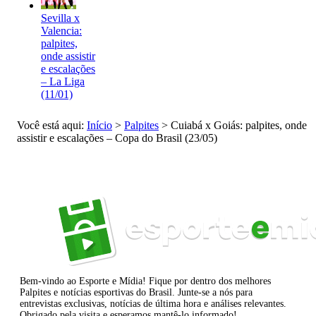
Sevilla x
Valencia:
palpites,
onde assistir
e escalações
– La Liga
(11/01)
Você está aqui:
Início
>
Palpites
>
Cuiabá x Goiás: palpites, onde
assistir e escalações – Copa do Brasil (23/05)
Bem-vindo ao Esporte e Mídia! Fique por dentro dos melhores
Palpites e notícias esportivas do Brasil. Junte-se a nós para
entrevistas exclusivas, notícias de última hora e análises relevantes.
Obrigado pela visita e esperamos mantê-lo informado!