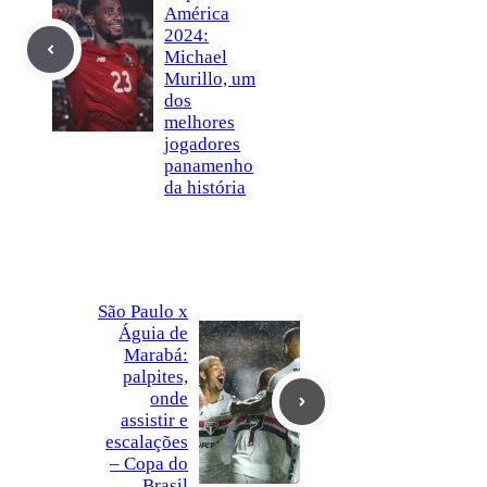
América
2024:
Michael
Murillo, um
dos
melhores
jogadores
panamenho
da história
São Paulo x
Águia de
Marabá:
palpites,
onde
assistir e
escalações
– Copa do
Brasil