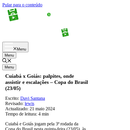
Pular para o conteúdo
Apostas
Palpites
Menu
Menu
Menu
Cuiabá x Goiás: palpites, onde
assistir e escalações – Copa do Brasil
(23/05)
Escrito:
Davi Santana
Revisado:
lewis
Actualizado:
21 maio 2024
Tempo de leitura:
4 min
Cuiabá e Goiás jogam pela 3ª rodada da
Copa do Brasil nesta quinta-feira (23/05), às