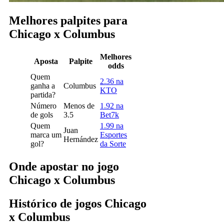
Melhores palpites para
Chicago x Columbus
Melhores
Aposta
Palpite
odds
Quem
2.36 na
ganha a
Columbus
KTO
partida?
Número
Menos de
1.92 na
de gols
3.5
Bet7k
Quem
1.99 na
Juan
marca um
Esportes
Hernández
gol?
da Sorte
Onde apostar no jogo
Chicago x Columbus
Histórico de jogos Chicago
x Columbus