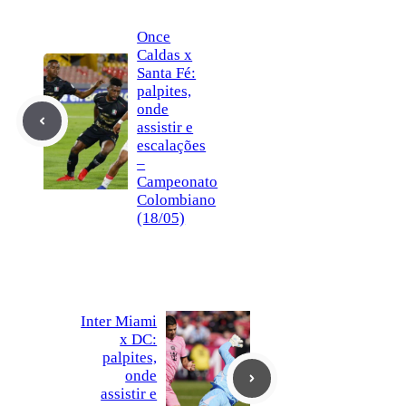
Once
Caldas x
Santa Fé:
palpites,
onde
assistir e
escalações
–
Campeonato
Colombiano
(18/05)
Inter Miami
x DC:
palpites,
onde
assistir e