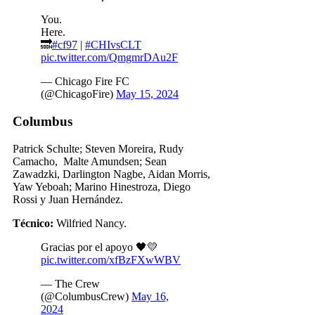
You.
Here.
🔜
#cf97
|
#CHIvsCLT
pic.twitter.com/QmgmrDAu2F
— Chicago Fire FC
(@ChicagoFire)
May 15, 2024
Columbus
Patrick Schulte; Steven Moreira, Rudy
Camacho, Malte Amundsen; Sean
Zawadzki, Darlington Nagbe, Aidan Morris,
Yaw Yeboah; Marino Hinestroza, Diego
Rossi y Juan Hernández.
Técnico:
Wilfried Nancy.
Gracias por el apoyo 🖤💛
pic.twitter.com/xfBzFXwWBV
— The Crew
(@ColumbusCrew)
May 16,
2024