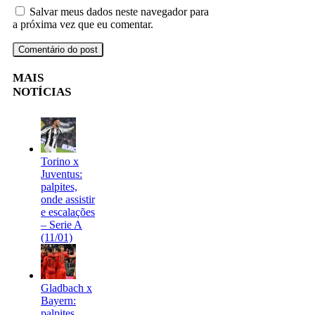
Salvar meus dados neste navegador para
a próxima vez que eu comentar.
MAIS
NOTÍCIAS
Torino x
Juventus:
palpites,
onde assistir
e escalações
– Serie A
(11/01)
Gladbach x
Bayern:
palpites,