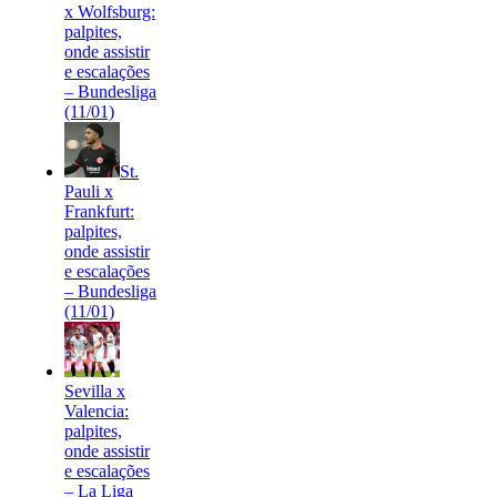
x Wolfsburg:
palpites,
onde assistir
e escalações
– Bundesliga
(11/01)
St.
Pauli x
Frankfurt:
palpites,
onde assistir
e escalações
– Bundesliga
(11/01)
Sevilla x
Valencia:
palpites,
onde assistir
e escalações
– La Liga