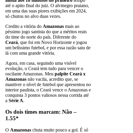
ainda aos 18 minutos do primeiro
tempo
até o apito final do juiz. O alvinegro praiano,
em uma das suas piores exibições em 2024,
só chutou no alvo duas vezes.
Credito a vitória do
Amazonas
mais ao
péssimo jogo santista do que a méritos reais
do time do norte do país. Diferente do
Ceará
, que foi em Novo Horizonte e jogou
um belíssimo futebol, e por essa razão saiu de
lá com uma grande vitória.
Agora, em casa, seguindo uma visível
evolução, o Ceará tem tudo para vencer o
oscilante Amazonas. Meu
palpite Ceará x
Amazonas
não vacila, acredito que, se
mantiver o nível de futebol que apresentou no
interior paulista, o Ceará vence o Amazonas e
conquista 3 pontos valiosos nessa corrida até
a
Série A
.
Os dois times marcam: Não –
1.55*
O
Amazonas
chuta muito pouco a gol. É só