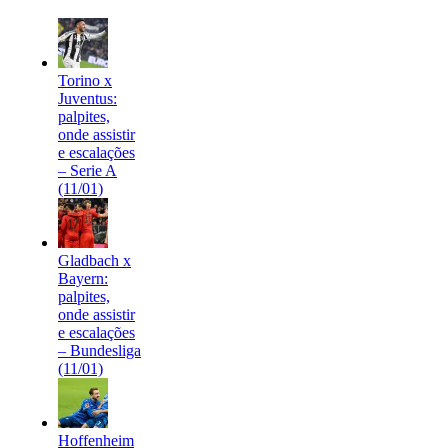
Torino x
Juventus:
palpites,
onde assistir
e escalações
– Serie A
(11/01)
Gladbach x
Bayern:
palpites,
onde assistir
e escalações
– Bundesliga
(11/01)
Hoffenheim