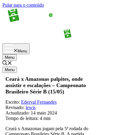
Pular para o conteúdo
Apostas
Palpites
Menu
Menu
Menu
Ceará x Amazonas palpites, onde
assistir e escalações – Campeonato
Brasileiro Série B (15/05)
Escrito:
Ederval Fernandes
Revisado:
lewis
Actualizado:
14 maio 2024
Tempo de leitura:
4 min
Ceará x Amazonas jogam pela 5ª rodada do
Campeonato Brasileiro Série B. A partida