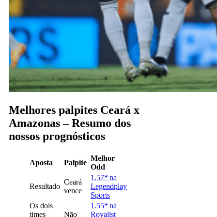
Melhores palpites Ceará x
Amazonas – Resumo dos
nossos prognósticos
Melhor
Aposta
Palpite
Odd
1.57* na
Ceará
Resultado
Legendplay
vence
Sports
Os dois
1.55* na
times
Não
Royalist