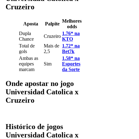
Cruzeiro
Melhores
Aposta
Palpite
odds
Dupla
1.76* na
Cruzeiro
Chance
KTO
Total de
Mais de
1.72* na
gols
2,5
Bet7k
Ambas as
1.58* na
equipes
Sim
Esportes
marcam
da Sorte
Onde apostar no jogo
Universidad Catolica x
Cruzeiro
Histórico de jogos
Universidad Catolica x