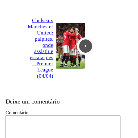
Chelsea x
Manchester
United:
palpites,
onde
assistir e
escalações
– Premier
League
(04/04)
Deixe um comentário
Comentário