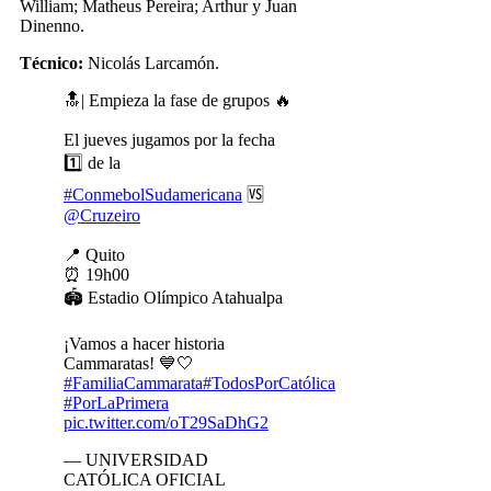
William; Matheus Pereira; Arthur y Juan
Dinenno.
Técnico:
Nicolás Larcamón.
🔝| Empieza la fase de grupos 🔥
El jueves jugamos por la fecha
1️⃣ de la
#ConmebolSudamericana
🆚
@Cruzeiro
📍 Quito
⏰ 19h00
🏟 Estadio Olímpico Atahualpa
¡Vamos a hacer historia
Cammaratas! 💙🤍
#FamiliaCammarata
#TodosPorCatólica
#PorLaPrimera
pic.twitter.com/oT29SaDhG2
— UNIVERSIDAD
CATÓLICA OFICIAL