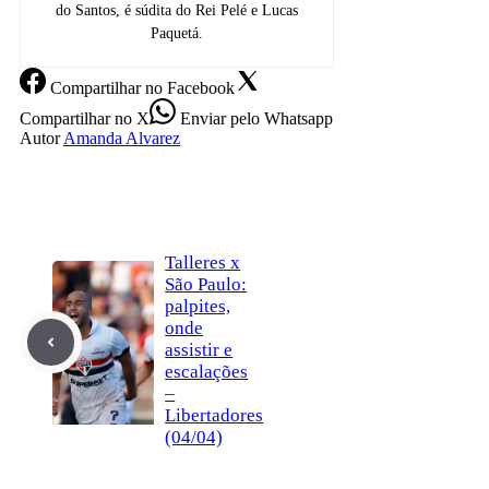
do Santos, é súdita do Rei Pelé e Lucas
Paquetá.
Compartilhar
no Facebook
Compartilhar
no X
Enviar
pelo Whatsapp
Autor
Amanda Alvarez
Talleres x
São Paulo:
palpites,
onde
assistir e
escalações
–
Libertadores
(04/04)