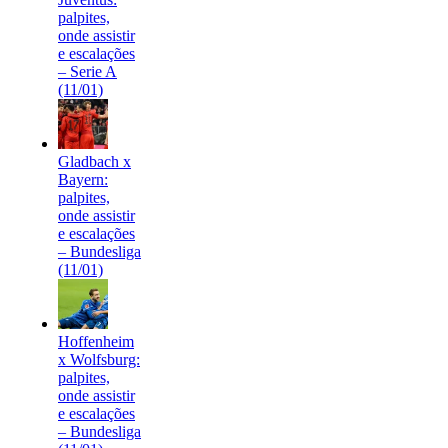
palpites,
onde assistir
e escalações
– Serie A
(11/01)
Gladbach x
Bayern:
palpites,
onde assistir
e escalações
– Bundesliga
(11/01)
Hoffenheim
x Wolfsburg:
palpites,
onde assistir
e escalações
– Bundesliga