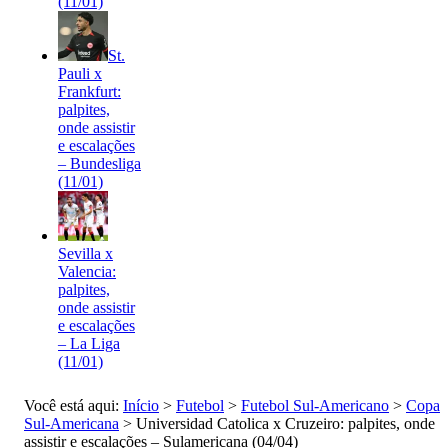
(11/01)
St.
Pauli x
Frankfurt:
palpites,
onde assistir
e escalações
– Bundesliga
(11/01)
Sevilla x
Valencia:
palpites,
onde assistir
e escalações
– La Liga
(11/01)
Você está aqui:
Início
>
Futebol
>
Futebol Sul-Americano
>
Copa
Sul-Americana
>
Universidad Catolica x Cruzeiro: palpites, onde
assistir e escalações – Sulamericana (04/04)