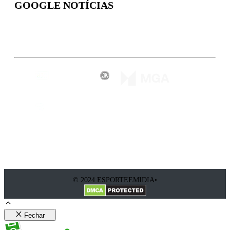
GOOGLE NOTÍCIAS
Inscreva-se
© 2024 ESPORTEEMIDIA•
Fechar