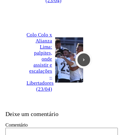
(23/04)
Colo Colo x
Alianza
Lima:
palpites,
onde
assistir e
escalações
–
Libertadores
(23/04)
Deixe um comentário
Comentário