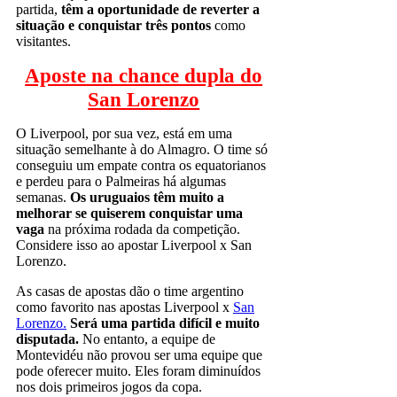
partida,
têm a oportunidade de reverter a
situação e conquistar três pontos
como
visitantes.
Aposte na chance dupla do
San Lorenzo
O Liverpool, por sua vez, está em uma
situação semelhante à do Almagro. O time só
conseguiu um empate contra os equatorianos
e perdeu para o Palmeiras há algumas
semanas.
Os uruguaios têm muito a
melhorar se quiserem conquistar uma
vaga
na próxima rodada da competição.
Considere isso ao apostar Liverpool x San
Lorenzo.
As casas de apostas dão o time argentino
como favorito nas apostas Liverpool x
San
Lorenzo.
Será uma partida difícil e muito
disputada.
No entanto, a equipe de
Montevidéu não provou ser uma equipe que
pode oferecer muito. Eles foram diminuídos
nos dois primeiros jogos da copa.