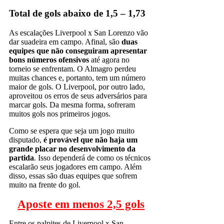
Total de gols abaixo de 1,5 – 1,73
As escalações Liverpool x San Lorenzo vão
dar suadeira em campo. Afinal, são
duas
equipes que não conseguiram apresentar
bons números ofensivos
até agora no
torneio se enfrentam. O Almagro perdeu
muitas chances e, portanto, tem um número
maior de gols. O Liverpool, por outro lado,
aproveitou os erros de seus adversários para
marcar gols. Da mesma forma, sofreram
muitos gols nos primeiros jogos.
Como se espera que seja um jogo muito
disputado,
é provável que não haja um
grande placar no desenvolvimento da
partida
. Isso dependerá de como os técnicos
escalarão seus jogadores em campo. Além
disso, essas são duas equipes que sofrem
muito na frente do gol.
Aposte em menos 2,5 gols
Entre os palpites de Liverpool x San