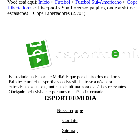
Você está aqui:
Início
>
Futebol
>
Futebol Sul-Americano
>
Copa
Libertadores
>
Liverpool x San Lorenzo: palpites, onde assistir e
escalações – Copa Libertadores (23/04)
Bem-vindo ao Esporte e Mídia! Fique por dentro dos melhores
Palpites e notícias esportivas do Brasil. Junte-se a nós para
entrevistas exclusivas, notícias de última hora e análises relevantes.
Obrigado pela visita e esperamos mantê-lo informado!
ESPORTEEMIDIA
Nossa equipe
Contato
Sitemap