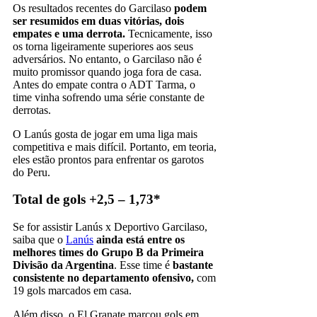
Os resultados recentes do Garcilaso
podem
ser resumidos em duas vitórias, dois
empates e uma derrota.
Tecnicamente, isso
os torna ligeiramente superiores aos seus
adversários. No entanto, o Garcilaso não é
muito promissor quando joga fora de casa.
Antes do empate contra o ADT Tarma, o
time vinha sofrendo uma série constante de
derrotas.
O Lanús gosta de jogar em uma liga mais
competitiva e mais difícil. Portanto, em teoria,
eles estão prontos para enfrentar os garotos
do Peru.
Total de gols +2,5 – 1,73*
Se for assistir Lanús x Deportivo Garcilaso,
saiba que o
Lanús
ainda está entre os
melhores times do Grupo B da Primeira
Divisão da Argentina
. Esse time é
bastante
consistente no departamento ofensivo,
com
19 gols marcados em casa.
Além disso, o El Granate marcou gols em