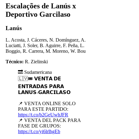
Escalações de Lanús x
Deportivo Garcilaso
Lanús
L. Acosta, J. Cáceres, N. Domínguez, A.
Luciatti, J. Soler, B. Aguirre, F. Peña, L.
Boggio, R. Carrera, M. Moreno, W. Bou
Técnico:
R. Zielinski
🔜 Sudamericana
🇱🇻🎟 𝗩𝗘𝗡𝗧𝗔 𝗗𝗘
𝗘𝗡𝗧𝗥𝗔𝗗𝗔𝗦 𝗣𝗔𝗥𝗔
𝗟𝗔𝗡𝗨𝗦-𝗚𝗔𝗥𝗖𝗜𝗟𝗔𝗦𝗢
📌 VENTA ONLINE SOLO
PARA ESTE PARTIDO:
https://t.co/b2GeUwhJFR
📌 VENTA DEL PACK PARA
FASE DE GRUPOS:
https://t.co/yi6lrlhgEb