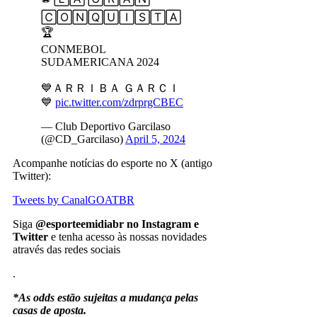
🄲🄾🄽🅀🅄🄸🅂🅃🄰
🏆
CONMEBOL
SUDAMERICANA 2024
💙ＡＲＲＩＢＡ ＧＡＲＣＩ
💙
pic.twitter.com/zdrprgCBEC
— Club Deportivo Garcilaso
(@CD_Garcilaso)
April 5, 2024
Acompanhe notícias do esporte no X (antigo
Twitter):
Tweets by CanalGOATBR
Siga
@esporteemidiabr no Instagram e
Twitter
e tenha acesso às nossas novidades
através das redes sociais
.
*As odds estão sujeitas a mudança pelas
casas de aposta.