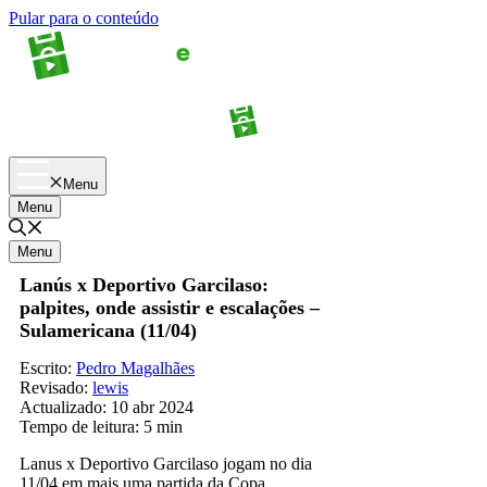
Pular para o conteúdo
Apostas
Palpites
Menu
Menu
Menu
Lanús x Deportivo Garcilaso:
palpites, onde assistir e escalações –
Sulamericana (11/04)
Escrito:
Pedro Magalhães
Revisado:
lewis
Actualizado:
10 abr 2024
Tempo de leitura:
5 min
Lanus x Deportivo Garcilaso jogam no dia
11/04 em mais uma partida da Copa