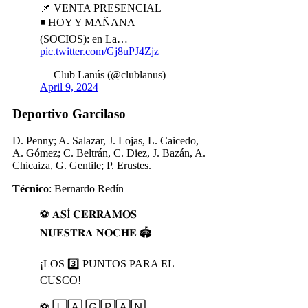
📌 VENTA PRESENCIAL
◾ HOY Y MAÑANA
(SOCIOS): en La…
pic.twitter.com/Gj8uPJ4Zjz
— Club Lanús (@clublanus)
April 9, 2024
Deportivo Garcilaso
D. Penny; A. Salazar, J. Lojas, L. Caicedo,
A. Gómez; C. Beltrán, C. Diez, J. Bazán, A.
Chicaiza, G. Gentile; P. Erustes.
Técnico
: Bernardo Redín
⚽️ 𝐀𝐒Í 𝐂𝐄𝐑𝐑𝐀𝐌𝐎𝐒
𝐍𝐔𝐄𝐒𝐓𝐑𝐀 𝐍𝐎𝐂𝐇𝐄 🏟️
¡LOS 3️⃣ PUNTOS PARA EL
CUSCO!
⚽ 🄻🄰 🄶🅁🄰🄽