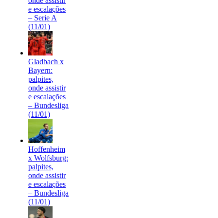
onde assistir
e escalações
– Serie A
(11/01)
Gladbach x
Bayern:
palpites,
onde assistir
e escalações
– Bundesliga
(11/01)
Hoffenheim
x Wolfsburg:
palpites,
onde assistir
e escalações
– Bundesliga
(11/01)