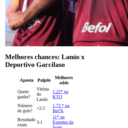
Melhores chances: Lanús x
Deportivo Garcilaso
Melhores
Aposta
Palpite
odds
Vitória
Quem
1.22* na
do
ganha?
KTO
Lanús
Número
1.73 * na
+2.5
de gols?
Bet7k
11* na
Resultado
3-1
Esportes da
exato
Sorte