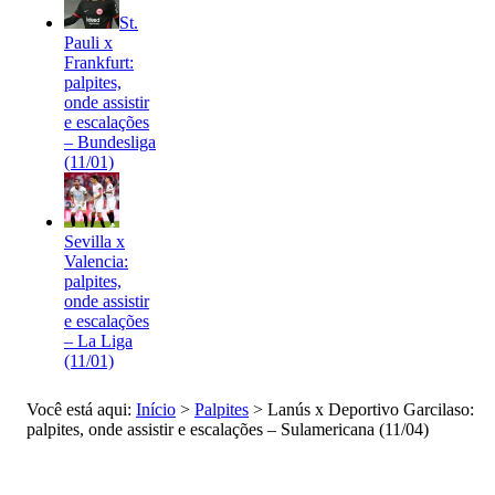
St.
Pauli x
Frankfurt:
palpites,
onde assistir
e escalações
– Bundesliga
(11/01)
Sevilla x
Valencia:
palpites,
onde assistir
e escalações
– La Liga
(11/01)
Você está aqui:
Início
>
Palpites
>
Lanús x Deportivo Garcilaso:
palpites, onde assistir e escalações – Sulamericana (11/04)