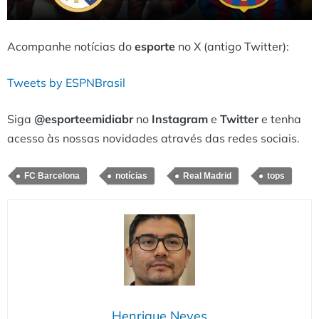
Acompanhe notícias do
esporte
no X (antigo Twitter):
Tweets by ESPNBrasil
Siga
@esporteemidiabr
no
Instagram
e
Twitter
e tenha
acesso às nossas novidades através das redes sociais.
FC Barcelona
notícias
Real Madrid
tops
Henrique Neves