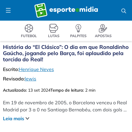
Pular
Menu
para
o
conteúdo
FUTEBOL
LUTAS
PALPITES
APOSTAS
História do “El Clásico”: O dia em que Ronaldinho
Gaúcho, jogando pelo Barça, foi aplaudido pela
torcida do Real!
Escrito:
Henrique Neves
Revisado:
lewis
Actualizado:
13 set 2024
Tempo de leitura:
2 min
Em 19 de novembro de 2005, o Barcelona venceu o Real
Madrid por 3 a 0 no Santiago Bernabéu, com dois gols de
Ronaldinho Gaúcho, que foi ovacionado pela torcida
Leia mais
adversária.