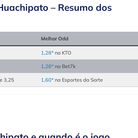
 Huachipato – Resumo dos
Melhor Odd
1,28*
na KTO
1,26*
na Bet7k
e 3,25
1,60*
na Esportes da Sorte
hipato e quando é o jogo