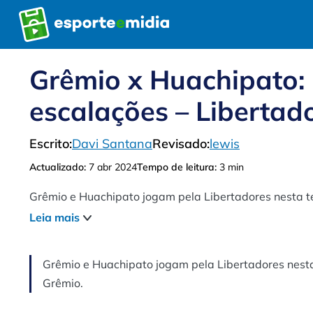
Pular
para
o
conteúdo
Grêmio x Huachipato: p
escalações – Libertad
Escrito:
Davi Santana
Revisado:
lewis
Actualizado:
7 abr 2024
Tempo de leitura:
3 min
Grêmio e Huachipato jogam pela Libertadores nesta ter
Leia mais
Grêmio e Huachipato jogam pela Libertadores nesta 
Grêmio.