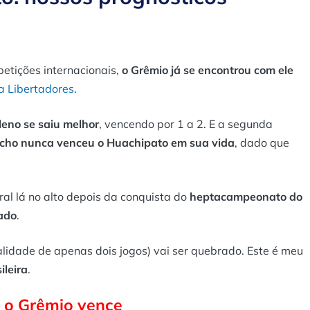
etições internacionais,
o Grêmio já se encontrou com ele
a Libertadores
.
leno se saiu melhor
, vencendo por 1 a 2. E a segunda
úcho nunca venceu o Huachipato em sua vida
, dado que
al lá no alto depois da conquista do
heptacampeonato do
tado
.
lidade de apenas dois jogos) vai ser quebrado. Este é meu
ileira
.
 o Grêmio vence