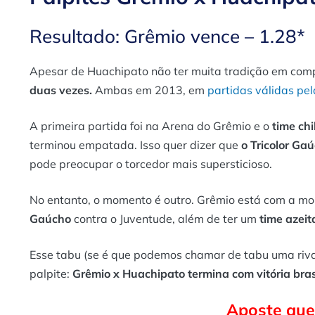
Resultado: Grêmio vence – 1.28*
Apesar de Huachipato não ter muita tradição em comp
duas vezes.
Ambas em 2013, em
partidas válidas pel
A primeira partida foi na Arena do Grêmio e o
time chi
terminou empatada. Isso quer dizer que
o Tricolor Ga
pode preocupar o torcedor mais supersticioso.
No entanto, o momento é outro. Grêmio está com a mor
Gaúcho
contra o Juventude, além de ter um
time azei
Esse tabu (se é que podemos chamar de tabu uma riva
palpite:
Grêmio x Huachipato termina com vitória bras
Aposte que