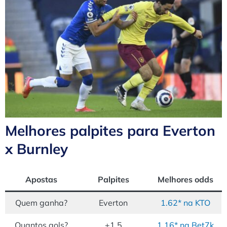
Melhores palpites para Everton
x Burnley
Apostas
Palpites
Melhores odds
Quem ganha?
Everton
1.62* na KTO
Quantos gols?
+1.5
1.16* na Bet7k