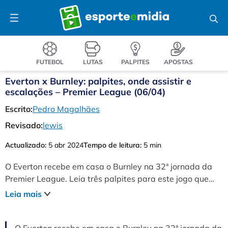
Pular
Menu
para
o
conteúdo
FUTEBOL
LUTAS
PALPITES
APOSTAS
Everton x Burnley: palpites, onde assistir e
escalações – Premier League (06/04)
Escrito:
Pedro Magalhães
Revisado:
lewis
Actualizado:
5 abr 2024
Tempo de leitura:
5 min
O Everton recebe em casa o Burnley na 32ª jornada da
Premier League. Leia três palpites para este jogo que
acontece às 11h.
Leia mais
O Everton recebe em casa o Burnley na 32ª jornada da