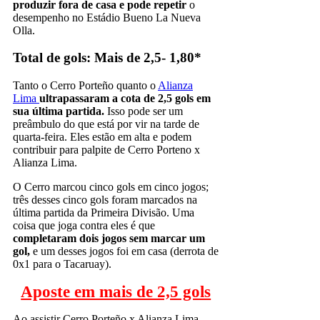
produzir fora de casa e pode repetir
o
desempenho no Estádio Bueno La Nueva
Olla.
Total de gols: Mais de 2,5- 1,80*
Tanto o Cerro Porteño quanto o
Alianza
Lima
ultrapassaram a cota de 2,5 gols em
sua última partida.
Isso pode ser um
preâmbulo do que está por vir na tarde de
quarta-feira. Eles estão em alta e podem
contribuir para palpite de Cerro Porteno x
Alianza Lima.
O Cerro marcou cinco gols em cinco jogos;
três desses cinco gols foram marcados na
última partida da Primeira Divisão. Uma
coisa que joga contra eles é que
completaram dois jogos sem marcar um
gol,
e um desses jogos foi em casa (derrota de
0x1 para o Tacaruay).
Aposte em mais de 2,5 gols
Ao assistir Cerro Porteño x Alianza Lima,