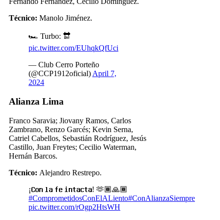
Fernando Fernández, Cecilio Domínguez.
Técnico:
Manolo Jiménez.
🏎️ Turbo: 🔛
pic.twitter.com/EUhqkQfUci
— Club Cerro Porteño
(@CCP1912oficial)
April 7,
2024
Alianza Lima
Franco Saravia; Jiovany Ramos, Carlos
Zambrano, Renzo Garcés; Kevin Serna,
Catriel Cabellos, Sebastián Rodríguez, Jesús
Castillo, Juan Freytes; Cecilio Waterman,
Hernán Barcos.
Técnico:
Alejandro Restrepo.
¡𝗖𝗼𝗻 𝗹𝗮 𝗳𝗲 𝗶𝗻𝘁𝗮𝗰𝘁𝗮! 🫶🏾🙏🏾
#ComprometidosConElALiento
#ConAlianzaSiempre
pic.twitter.com/rOgp2HtsWH