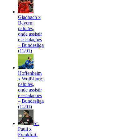
Gladbach x
Bayern:
palpites,
onde assistir
e escalações
– Bundesliga
(11/01)
Hoffenheim
x Wolfsburg:
palpites,
onde assistir
e escalações
– Bundesliga
(11/01)
St.
Pauli x
Frankfurt: