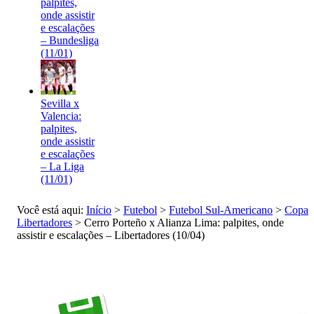
palpites,
onde assistir
e escalações
– Bundesliga
(11/01)
Sevilla x
Valencia:
palpites,
onde assistir
e escalações
– La Liga
(11/01)
Você está aqui:
Início
>
Futebol
>
Futebol Sul-Americano
>
Copa
Libertadores
>
Cerro Porteño x Alianza Lima: palpites, onde
assistir e escalações – Libertadores (10/04)