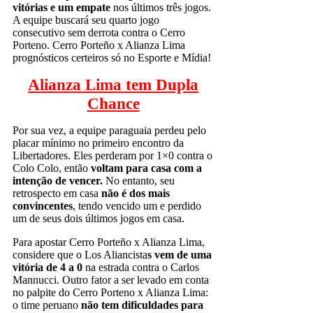
vitórias e um empate
nos últimos três jogos.
A equipe buscará seu quarto jogo
consecutivo sem derrota contra o Cerro
Porteno. Cerro Porteño x Alianza Lima
prognósticos certeiros só no Esporte e Mídia!
Alianza Lima tem Dupla
Chance
Por sua vez, a equipe paraguaia perdeu pelo
placar mínimo no primeiro encontro da
Libertadores. Eles perderam por 1×0 contra o
Colo Colo, então
voltam para casa com a
intenção de vencer.
No entanto, seu
retrospecto em casa
não é dos mais
convincentes
, tendo vencido um e perdido
um de seus dois últimos jogos em casa.
Para apostar Cerro Porteño x Alianza Lima,
considere que o Los Aliancista
s vem de uma
vitória de 4 a 0
na estrada contra o Carlos
Mannucci. Outro fator a ser levado em conta
no palpite do Cerro Porteno x Alianza Lima:
o time peruano
não tem dificuldades para