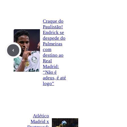
Craque do
Paulistão!
Endrick se
despede do
Palmeiras
com
destino ao
Real
Madrid:
“Não é
adeus, é até
logo”
Atlético
Madrid x