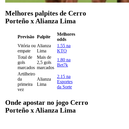
Melhores palpites de Cerro
Porteño x Alianza Lima
Melhores
Previsão
Palpite
odds
Vitória ou
Alianza
1.55 na
empate
Lima
KTO
Total de
Mais de
1.80 na
gols
2,5 gols
Bet7k
marcados
marcados
Artilheiro
2.15 na
da
Alianza
Esportes
primeira
Lima
da Sorte
vez
Onde apostar no jogo Cerro
Porteño x Alianza Lima