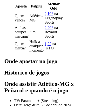
Melhor
Aposta
Palpite
Odd
2,10*
na
Quem
Atlético-
Legendplay
vence?
MG
Sports
Ambas
2.20*
na
equipes
Sim
Royalist
marcam?
Sports
Hulk a
Quem
1,22
na
qualquer
marca?
KTO
momento
Onde apostar no jogo
Histórico de jogos
Onde assistir Atlético-MG x
Peñarol e quando é o jogo
TV: Paramount+ (Streaming).
Data: Terça-feira, 23 de abril de 2024.