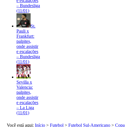
e escalações
– Bundesliga
(11/01)
St.
Pauli x
Frankfurt:
palpites,
onde assistir
e escalações
– Bundesliga
(11/01)
Sevilla x
Valencia:
palpites,
onde assistir
e escalações
– La Liga
(11/01)
Você está aqui:
Início
>
Futebol
>
Futebol Sul-Americano
>
Copa