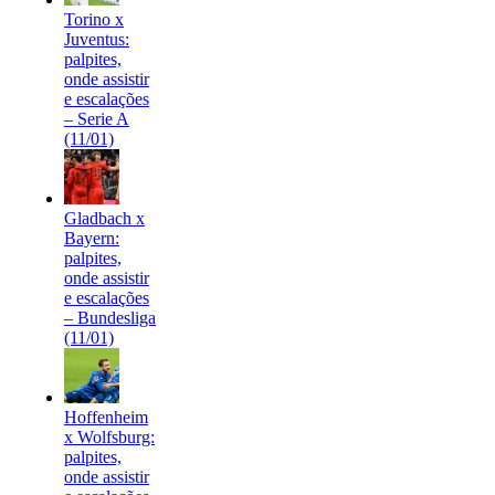
Torino x
Juventus:
palpites,
onde assistir
e escalações
– Serie A
(11/01)
Gladbach x
Bayern:
palpites,
onde assistir
e escalações
– Bundesliga
(11/01)
Hoffenheim
x Wolfsburg:
palpites,
onde assistir