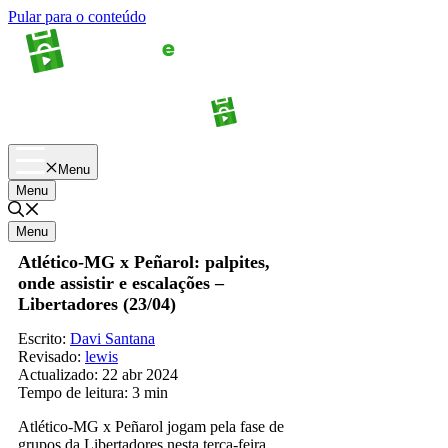
Pular para o conteúdo
Apostas
Palpites
Menu
Menu
Menu
Atlético-MG x Peñarol: palpites,
onde assistir e escalações –
Libertadores (23/04)
Escrito:
Davi Santana
Revisado:
lewis
Actualizado:
22 abr 2024
Tempo de leitura:
3 min
Atlético-MG x Peñarol jogam pela fase de
grupos da Libertadores nesta terça-feira