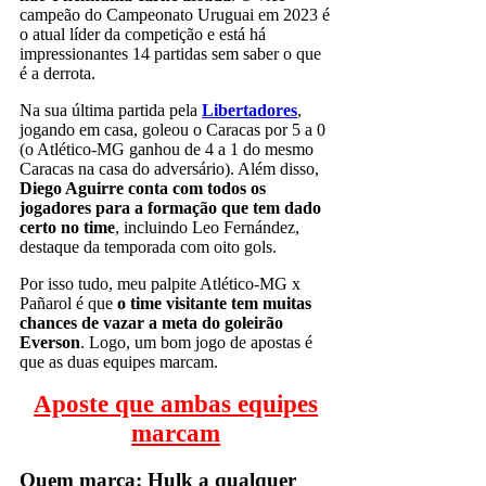
campeão do Campeonato Uruguai em 2023 é
o atual líder da competição e está há
impressionantes 14 partidas sem saber o que
é a derrota.
Na sua última partida pela
Libertadores
,
jogando em casa, goleou o Caracas por 5 a 0
(o Atlético-MG ganhou de 4 a 1 do mesmo
Caracas na casa do adversário). Além disso,
Diego Aguirre conta com todos os
jogadores para a formação que tem dado
certo no time
, incluindo Leo Fernández,
destaque da temporada com oito gols.
Por isso tudo, meu palpite Atlético-MG x
Pañarol é que
o time visitante tem muitas
chances de vazar a meta do goleirão
Everson
. Logo, um bom jogo de apostas é
que as duas equipes marcam.
Aposte que ambas equipes
marcam
Quem marca: Hulk a qualquer