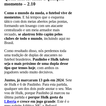
momento – 2.10
Como o mundo da moda, o futebol vive de
momentos
. E há tempos que o esquema
tático com dois meias abertos pelas pontas,
formando um losango com um atacante
centralizado e um meia armador mais
recuado,
se alastrou feito capim pelos
clubes de todo o mundo
, incluindo aqui no
Brasil.
Como resultado disso, nós perdemos toda
uma tradição de duplas de atacantes no
futebol brasileiros.
Paulinho e Hulk talvez
seja o mais próximo de uma dupla desse
tipo que temos hoje
, com ambos os
jogadores sendo muito decisivos.
Juntos, já marcaram 13 gols em 2024
. Sete
de Hulk e 6 de Paulinho. Para esta partida,
qualquer um dos dois pode anotar o seu. Mas
vou de Hulk, porque Paulinho já marcou na
última partida e
porque Hulk gosta da
Liberta
e cresce em jogo grande
. Este é o
meu palpite Atlético-MG x Peñarol.