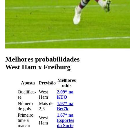
Melhores probabilidades
West Ham x Freiburg
Melhores
Aposta
Previsão
odds
Qualifica-
West
2.09* na
se
Ham
KTO
Número
Mais de
1.97* na
de gols
2,5
Bet7k
Primeiro
1.67* na
West
time a
Esportes
Ham
marcar
da Sorte