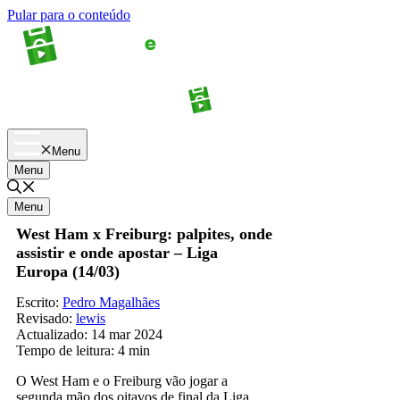
Pular para o conteúdo
Apostas
Palpites
Menu
Menu
Menu
West Ham x Freiburg: palpites, onde
assistir e onde apostar – Liga
Europa (14/03)
Escrito:
Pedro Magalhães
Revisado:
lewis
Actualizado:
14 mar 2024
Tempo de leitura:
4 min
O West Ham e o Freiburg vão jogar a
segunda mão dos oitavos de final da Liga