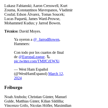
Lukasz Fabianski; Aaron Cresswell, Kurt
Zouma, Konstantinos Mavropanos, Vladimir
Coufal; Edson Álvarez, Tomas Soucek;
Lucas Paquetá, James Ward-Prowse,
Mohammed Kudus; y Jarrod Bowen.
Técnico:
David Moyes.
Ya oyeron a
@_JarrodBowen
,
Hammers:
Con todo por los cuartos de final
de
@EuropaLeague
. 🦾
pic.twitter.com/TMIfCrEWXi
— West Ham Español
(@WestHamEspanol)
March 12,
2024
Friburgo
Noah Atubolu; Christian Günter, Manuel
Gulde, Matthias Ginter, Kilian Sildillia;
Vincenzo Grifo, Nicolas Höfler, Maximilian