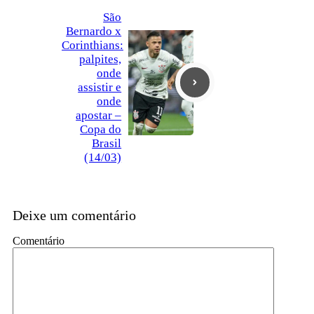
São
Bernardo x
Corinthians:
palpites,
onde
assistir e
onde
apostar –
Copa do
Brasil
(14/03)
Deixe um comentário
Comentário