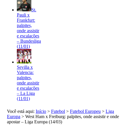
St.
Pauli x
Frankfurt:
palpites,
onde assistir
e escalações
– Bundesliga
(11/01)
Sevilla x
Valencia:
palpites,
onde assistir
e escalações
– La Liga
(11/01)
Você está aqui:
Início
>
Futebol
>
Futebol Europeu
>
Liga
Europa
>
West Ham x Freiburg: palpites, onde assistir e onde
apostar – Liga Europa (14/03)