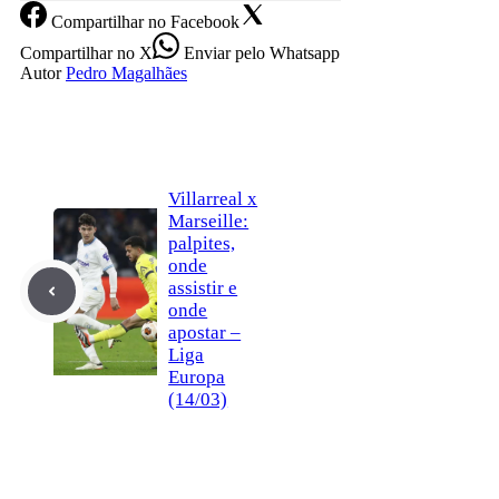
Compartilhar
no Facebook
Compartilhar
no X
Enviar
pelo Whatsapp
Autor
Pedro Magalhães
Villarreal x
Marseille:
palpites,
onde
assistir e
onde
apostar –
Liga
Europa
(14/03)