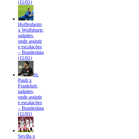
(11/01)
Hoffenheim
x Wolfsburg:
palpites,
onde assistir
e escalações
– Bundesliga
(11/01)
St.
Pauli x
Frankfurt:
palpites,
onde assistir
e escalações
– Bundesliga
(11/01)
Sevilla x