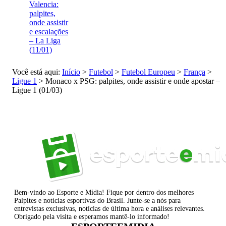
Valencia:
palpites,
onde assistir
e escalações
– La Liga
(11/01)
Você está aqui:
Início
>
Futebol
>
Futebol Europeu
>
França
>
Ligue 1
>
Monaco x PSG: palpites, onde assistir e onde apostar –
Ligue 1 (01/03)
Bem-vindo ao Esporte e Mídia! Fique por dentro dos melhores
Palpites e notícias esportivas do Brasil. Junte-se a nós para
entrevistas exclusivas, notícias de última hora e análises relevantes.
Obrigado pela visita e esperamos mantê-lo informado!