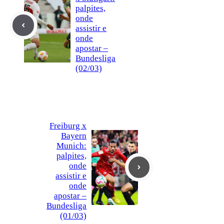
palpites,
onde
assistir e
onde
apostar –
Bundesliga
(02/03)
Freiburg x
Bayern
Munich:
palpites,
onde
assistir e
onde
apostar –
Bundesliga
(01/03)