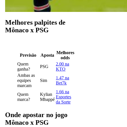
Melhores palpites de
Mônaco x PSG
Melhores
Previsão
Aposta
odds
Quem
2.00 na
PSG
ganha?
KTO
Ambas as
1.47 na
equipes
Sim
Bet7k
marcam
1.66 na
Quem
Kylian
Esportes
marca?
Mbappé
da Sorte
Onde apostar no jogo
Mônaco x PSG