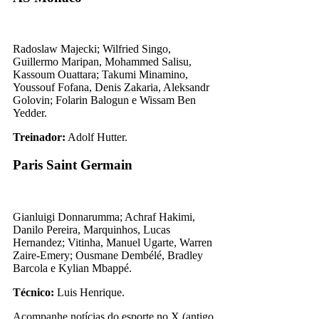
Radoslaw Majecki; Wilfried Singo,
Guillermo Maripan, Mohammed Salisu,
Kassoum Ouattara; Takumi Minamino,
Youssouf Fofana, Denis Zakaria, Aleksandr
Golovin; Folarin Balogun e Wissam Ben
Yedder.
Treinador:
Adolf Hutter.
Paris Saint Germain
Gianluigi Donnarumma; Achraf Hakimi,
Danilo Pereira, Marquinhos, Lucas
Hernandez; Vitinha, Manuel Ugarte, Warren
Zaire-Emery; Ousmane Dembélé, Bradley
Barcola e Kylian Mbappé.
Técnico:
Luis Henrique.
Acompanhe notícias do esporte no X (antigo