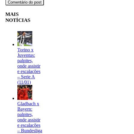
MAIS
NOTÍCIAS
Torino x
Juventus:
palpites,
onde assistir
e escalações
– Serie A
(11/01)
Gladbach x
Bayern:
palpites,
onde assistir
e escalações
– Bundesliga