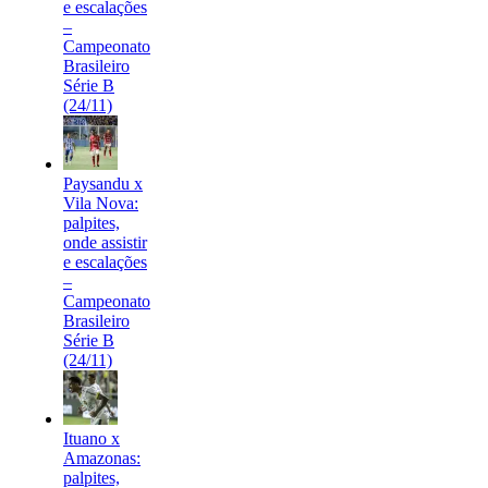
e escalações
–
Campeonato
Brasileiro
Série B
(24/11)
Paysandu x
Vila Nova:
palpites,
onde assistir
e escalações
–
Campeonato
Brasileiro
Série B
(24/11)
Ituano x
Amazonas:
palpites,