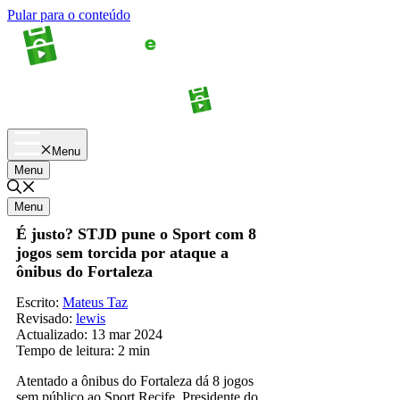
Pular para o conteúdo
Apostas
Palpites
Menu
Menu
Menu
É justo? STJD pune o Sport com 8
jogos sem torcida por ataque a
ônibus do Fortaleza
Escrito:
Mateus Taz
Revisado:
lewis
Actualizado:
13 mar 2024
Tempo de leitura:
2 min
Atentado a ônibus do Fortaleza dá 8 jogos
sem público ao Sport Recife. Presidente do