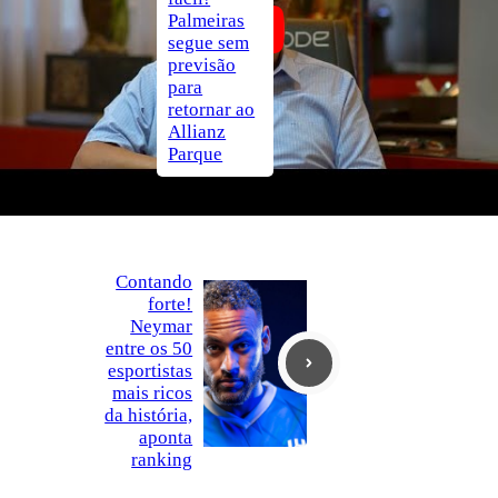
Palmeiras
segue sem
previsão
para
retornar ao
Allianz
Parque
Contando
forte!
Neymar
entre os 50
esportistas
mais ricos
da história,
aponta
ranking