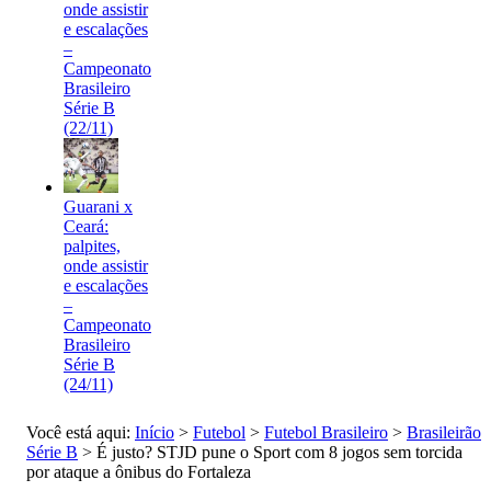
onde assistir
e escalações
–
Campeonato
Brasileiro
Série B
(22/11)
Guarani x
Ceará:
palpites,
onde assistir
e escalações
–
Campeonato
Brasileiro
Série B
(24/11)
Você está aqui:
Início
>
Futebol
>
Futebol Brasileiro
>
Brasileirão
Série B
>
É justo? STJD pune o Sport com 8 jogos sem torcida
por ataque a ônibus do Fortaleza