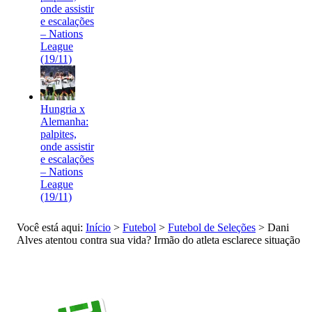
onde assistir
e escalações
– Nations
League
(19/11)
Hungria x
Alemanha:
palpites,
onde assistir
e escalações
– Nations
League
(19/11)
Você está aqui:
Início
>
Futebol
>
Futebol de Seleções
>
Dani
Alves atentou contra sua vida? Irmão do atleta esclarece situação