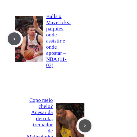
Bulls x
Mavericks:
palpites,
onde
assistir e
onde
apostar –
NBA (11-
03)
Copo meio
cheio?
Apesar da
derrota,
treinador
de
Malhadinho