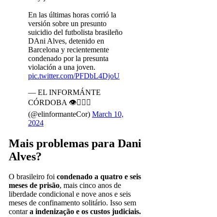
En las últimas horas corrió la
versión sobre un presunto
suicidio del futbolista brasileño
DAni Alves, detenido en
Barcelona y recientemente
condenado por la presunta
violación a una joven.
pic.twitter.com/PFDbL4DjoU
— EL INFORMÁNTE
CÓRDOBA 👁️🕵🏼‍♂️
(@elinformanteCor)
March 10,
2024
Mais problemas para Dani
Alves?
O brasileiro foi
condenado a quatro e seis
meses de prisão
, mais cinco anos de
liberdade condicional e nove anos e seis
meses de confinamento solitário. Isso sem
contar
a indenização e os custos judiciais.