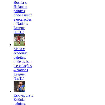
Bósnia x
Holanda:
palpites,
onde assistir
e escalações
– Nations
League
(19/11)
Malta x
Andorra:
palpites,
onde assistir
e escalações
– Nations
League
(19/11)
Eslováquia x
Estônia:
palpites,