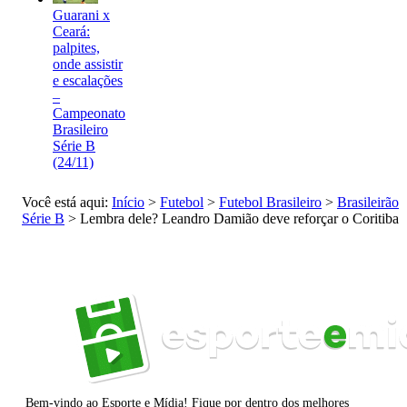
Guarani x
Ceará:
palpites,
onde assistir
e escalações
–
Campeonato
Brasileiro
Série B
(24/11)
Você está aqui:
Início
>
Futebol
>
Futebol Brasileiro
>
Brasileirão
Série B
>
Lembra dele? Leandro Damião deve reforçar o Coritiba
Bem-vindo ao Esporte e Mídia! Fique por dentro dos melhores