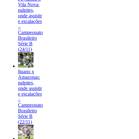
Vila Nova:
palpites,
onde assistir
e escalações
–
Campeonato
Brasileiro
Série B
(24/11)
Ituano x
Amazonas:
palpites,
onde assistir
e escalações
–
Campeonato
Brasileiro
Série B
(22/11)