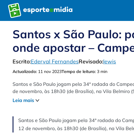
Pular
para
o
conteúdo
Santos x São Paulo: pa
onde apostar – Campeo
Escrito:
Ederval Fernandes
Revisado:
lewis
Actualizado:
11 nov 2023
Tempo de leitura:
3 min
Santos e São Paulo jogam pela 34ª rodada do Campeon
de novembro, às 18h30 (de Brasília), na Vila Belmiro (
Leia mais
Santos e São Paulo jogam pela 34ª rodada do Campe
12 de novembro, às 18h30 (de Brasília), na Vila Bel