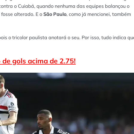
o contra o Cuiabá, quando nenhuma das equipes balançou o
 fosse alterado. E o
São Paulo
, como já mencionei, também
pois o tricolor paulista anotará o seu. Por isso, tudo indica qu
de gols acima de 2.75!