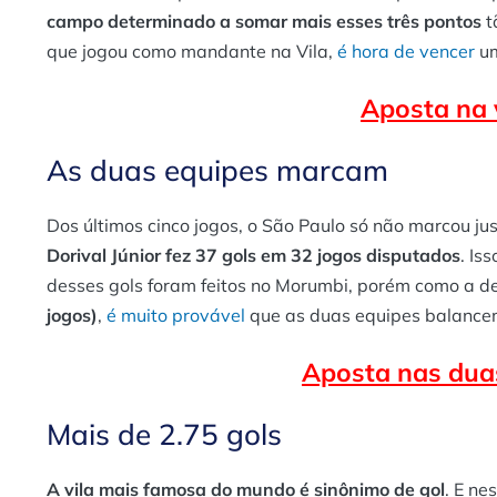
campo determinado a somar mais esses três pontos
t
que jogou como mandante na Vila,
é hora de vencer
um
Aposta na v
As duas equipes marcam
Dos últimos cinco jogos, o São Paulo só não marcou j
Dorival Júnior fez 37 gols em 32 jogos disputados
. Is
desses gols foram feitos no Morumbi, porém como a de
jogos)
,
é muito provável
que as duas equipes balancem
Aposta nas dua
Mais de 2.75 gols
A vila mais famosa do mundo é sinônimo de gol
. E ne