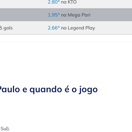
2.80*
na KTO
1.95*
na Mega Pari
5 gols
2.66*
na Legend Play
Paulo e quando é o jogo
Sul).