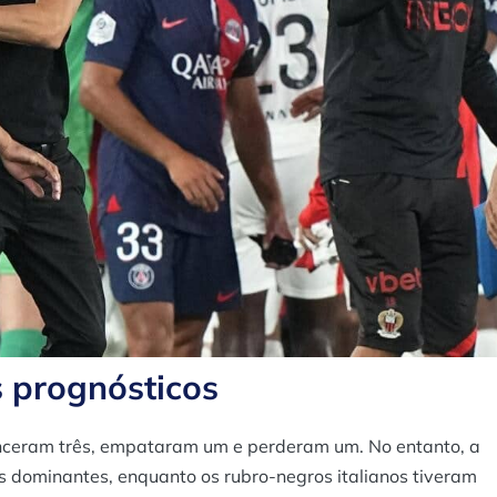
s prognósticos
ceram três, empataram um e perderam um. No entanto, a
is dominantes, enquanto os rubro-negros italianos tiveram