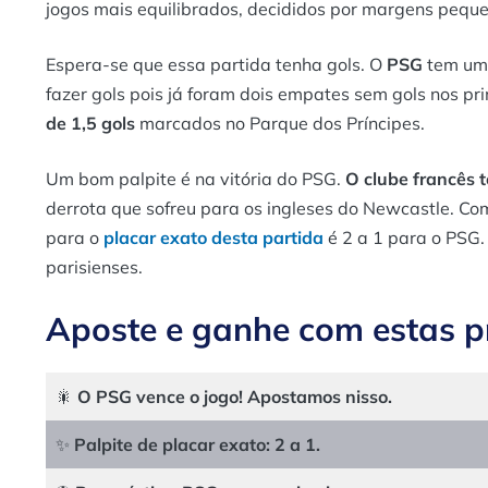
jogos mais equilibrados, decididos por margens pequ
Espera-se que essa partida tenha gols. O
PSG
tem um 
fazer gols pois já foram dois empates sem gols nos pr
de 1,5 gols
marcados no Parque dos Príncipes.
Um bom palpite é na vitória do PSG.
O clube francês t
derrota que sofreu para os ingleses do Newcastle. Co
para o
placar exato desta partida
é 2 a 1 para o PSG
parisienses.
Aposte e ganhe com estas pr
🎇
O PSG vence o jogo! Apostamos nisso.
✨
Palpite de placar exato:
2 a 1.