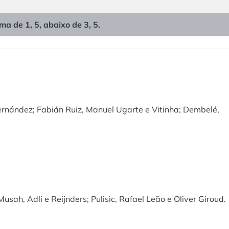
ma de 1, 5, abaixo de 3, 5.
rnández; Fabián Ruiz, Manuel Ugarte e Vitinha; Dembelé,
sah, Adli e Reijnders; Pulisic, Rafael Leão e Oliver Giroud.