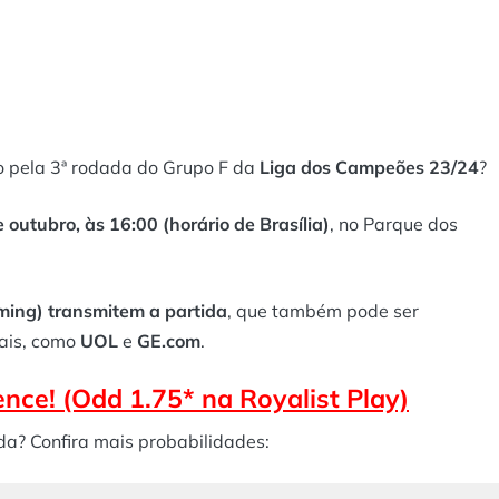
do pela 3ª rodada do Grupo F da
Liga dos Campeões 23/24
?
 outubro, às 16:00 (horário de Brasília)
, no Parque dos
aming)
transmitem a partida
, que também pode ser
ais, como
UOL
e
GE.com
.
nce! (Odd 1.75* na Royalist Play)
da? Confira mais probabilidades: