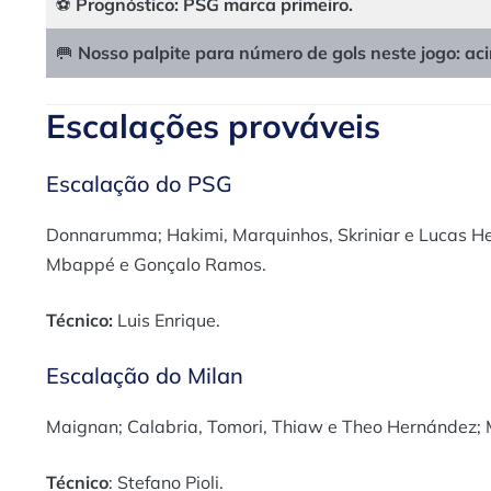
⚽
Prognóstico:
PSG marca primeiro.
🥅
Nosso palpite para número de gols neste jogo:
aci
Escalações prováveis
Escalação do PSG
Donnarumma; Hakimi, Marquinhos, Skriniar e Lucas He
Mbappé e Gonçalo Ramos.
Técnico:
Luis Enrique.
Escalação do Milan
Maignan; Calabria, Tomori, Thiaw e Theo Hernández; Mu
Técnico
: Stefano Pioli.