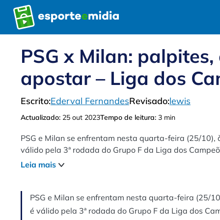
Pular
para
o
conteúdo
PSG x Milan: palpites,
apostar – Liga dos C
Escrito:
Ederval Fernandes
Revisado:
lewis
Actualizado:
25 out 2023
Tempo de leitura:
3 min
PSG e Milan se enfrentam nesta quarta-feira (25/10), à
válido pela 3ª rodada do Grupo F da Liga dos Campeõe
apostar, onde assistir ao vivo, as escalações e tudo ma
Leia mais
PSG e Milan se enfrentam nesta quarta-feira (25/10)
é válido pela 3ª rodada do Grupo F da Liga dos Cam