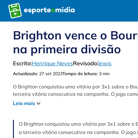
Pular
para
o
conteúdo
Brighton vence o Bou
na primeira divisão
Escrito:
Henrique Neves
Revisado:
lewis
Actualizado:
27 set 2023
Tempo de leitura:
3 min
O Brighton conquistou uma vitória por 3x1 sobre o B
terceira vitória consecutiva na campanha. O jogo co
oportunidades, mas o Bournemouth abriu o placar aos
Leia mais
intervalo com um gol de jogo aéreo. Na segunda metad
vencendo por 3x1. Kaoru Mitoma foi o destaque do jog
vitória, o Brighton alcançou sua quinta vitória sob o 
O Brighton conquistou uma vitória por 3x1 sobre 
a terceira vitória consecutiva na campanha. O jog