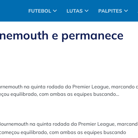
FUTEBOL
LUTAS
PALPITES
rnemouth e permanece
ournemouth na quinta rodada da Premier League, marcando 
meçou equilibrado, com ambas as equipes buscando
 25 minutos. No entanto, o Brighton empatou antes do
e, o Brighton assumiu o controle e marcou dois gols,
o, contribuindo com um gol e uma assistência. Com essa
comando de Roberto De Zerbi.
o Bournemouth na quinta rodada da Premier League, marcan
o começou equilibrado, com ambas as equipes buscando