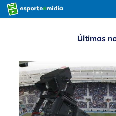
Pular
para
o
conteúdo
Últimas no